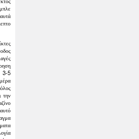
εκτός
μπλε
 αυτά
επτο
ίκτες
οδος
λαγές
ρηση
 3-5
ημέρα
όλος
ι την
ζίνο
 αυτό
ταγμα
ματα
ογία