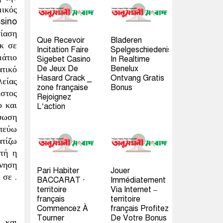
μικός
sino
σίαση
Que Recevoir
Bladeren
ικ σε
Incitation Faire
Spelgeschiedenis
άτιο
Sigebet Casino
In Realtime
De Jeux De
Benelux
τικό
Hasard Crack _
Ontvang Gratis
είας
zone française
Bonus
ιστος
Rejoignez
ο και
L’action
ύψωση
πεύω
τίζω
υτή η
ύνηση
Pari Habiter
Jouer
 σε .
BACCARAT ·
Immédiatement
territoire
Via Internet –
français
territoire
Commencez À
français Profitez
Tourner
De Votre Bonus
, και