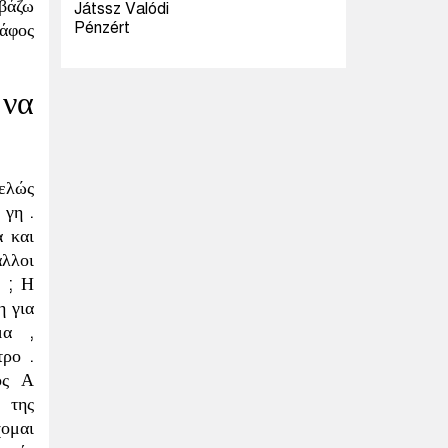
αβάζω
Játssz Valódi
Pénzért
άφος
 να
τελώς
 γη .
α και
λλοι
p ; Η
η για
μα ,
τρο .
ος Α
 της
χομαι