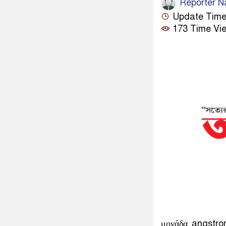
Reporter 
Update Time 
173 Time Vi
μονάδα angstro