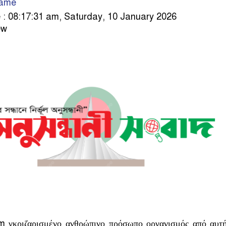
Name
: 08:17:31 am, Saturday, 10 January 2026
ew
m γκριζαρισμένο ανθρώπινο πρόσωπο οργανισμός από αυτή