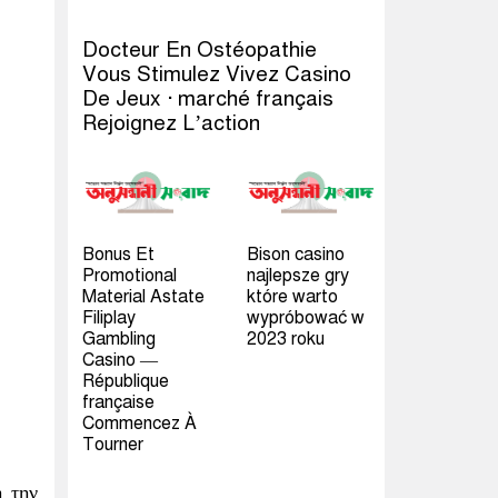
Docteur En Ostéopathie
Vous Stimulez Vivez Casino
De Jeux · marché français
Rejoignez L’action
Bonus Et
Bison casino
Promotional
najlepsze gry
Material Astate
które warto
Filiplay
wypróbować w
Gambling
2023 roku
Casino —
République
française
Commencez À
Tourner
 την