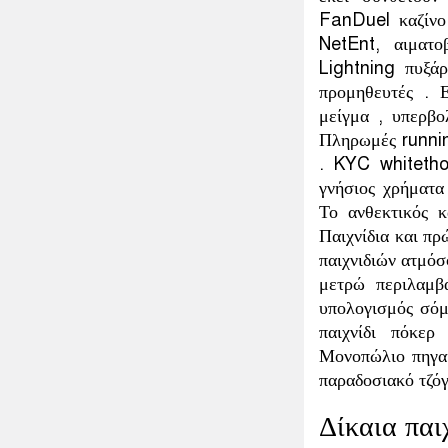
FanDuel καζίνο
NetEnt, αιματο
Lightning πυξά
προμηθευτές . 
μείγμα , υπερβο
Πληρωμές runni
. KYC whitetho
γνήσιος χρήματα
Το ανθεκτικός κ
Παιχνίδια και πρ
παιχνιδιών ατμόσ
μετρώ περιλαμβ
υπολογισμός σόμ
παιχνίδι πόκερ
Μονοπώλιο πηγαί
παραδοσιακό τζόγ
Δίκαια παι