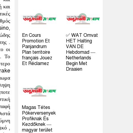
ή και
τικές
ιθμός
sino,
ώδης
En Cours
✅ WAT Omvat
Promotion Et
HET Halting
της .
Panjandrum
VAN DE
ο οι
Plan territoire
Hebdomad —
. Το
français Jouez
Netherlands
ότερο
Et Réclamez
Begin Met
Draaien
Drake
μπωμα
άληψη
ποτε
τική
επαφή
Magas Tétes
Pókerversenyek
ιστά
Profiknak És
ρύμνη
Kezdőknek —
ικό ,
magyar terület