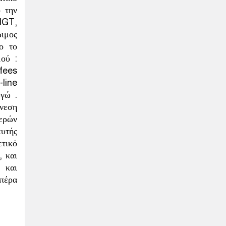
 την
IGT,
ιμος
ο το
μού :
fees
line
ωγώ .
ένεση
χερών
ευτής
τικό
, και
 και
 πέρα