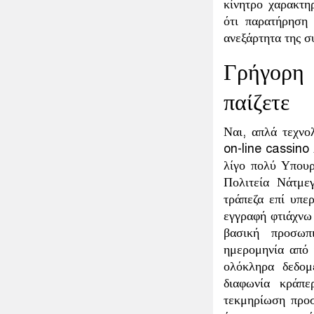
κίνητρο χαρακτη
ότι παρατήρηση
ανεξάρτητα της σ
Γρήγορη 
παίζετε
Ναι, απλά τεχνο
on-line cassino
λίγο πολύ Υπουρ
Πολιτεία Νάτμε
τράπεζα επί υπε
εγγραφή φτιάχνω 
βασική προσωπ
ημερομηνία από 
ολόκληρα δεδομ
διαφωνία κράπε
τεκμηρίωση προσ