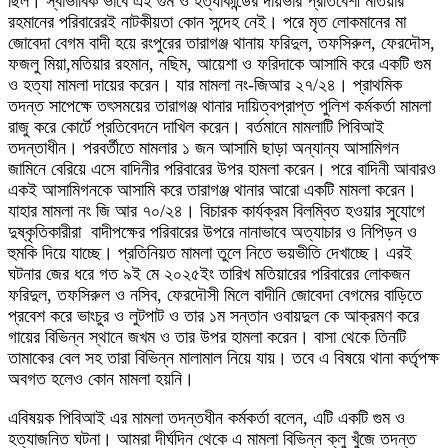
ছিল। স্বাভাবিক ভাবে এই গুম ও হত্যাকান্ডের দায়ভার প্রতিবেশী মতিয়ার
রহমানের পরিবারেরই নাটকীয়তা কোন সন্দেহ নেই। পরে মৃত লোকমানের মা
জোবেদা বেগম বাদী হয়ে রংপুরের তারাগঞ্জ থানায় ফরিদুল, তফসিরুল, ফেরদৌস,
ফজলু মিয়া,মতিয়ার রহমান, নছিম, আয়েশা ও ফরিদাকে আসামি করে একটি গুম
ও হত্যা মামলা দায়ের করেন। যার মামলা নং-জিআর ২৭/২৪। প্রাথমিক
তদন্ত সাপেক্ষে তৎসময়ের তারাগঞ্জ থানার দায়িত্বপ্রাপ্ত পুলিশ কর্মকর্তা মামলা
রাজু করে কোর্টে প্রতিবেদনে দাখিল করেন। বর্তমানে মামলাটি পিবিআই
তদন্তাধীন। পরবর্তীতে মামলার ১ জন আসামি ছাড়া অন্যান্য আসামিগন
জামিনে বেরিয়ে এসে বাদিনীর পরিবারের উপর হামলা করেন। পরে বাদিনী আবারও
একই আসামিগনকে আসামি করে তারাগঞ্জ থানার আরো একটি মামলা করেন।
যাহার মামলা নং জি আর ৭০/২৪। বিচারক কার্যক্রম বিলম্বিত হওয়ার সুযোগে
দুষ্কৃতিকারীরা বাদীপক্ষের পরিবারের উপরে নানাভাবে অত্যাচার ও নিপিড়ন ও
হুমকি দিয়ে যাচ্ছে। প্রতিনিয়ত মামলা তুলে নিতে ভয়ভীতি দেখাচ্ছে। এরই
ঘটনার জের ধরে গত ৯ই মে ২০২৫ইং তারিখ মতিয়ারের পরিবারের লোকজন
ফরিদুল, তফসিরুল ও নসিব, ফেরদৌসী মিলে বাদীনি জোবেদা বেগমের বাড়িতে
প্রবেশ করে ভাংচুর ও লুটপাট ও তার ১ম সন্তান ওবায়দুল কে আক্রমণ করে
গায়ের বিভিন্ন স্থানে জখম ও তার উপর হামলা করেন। বাসা থেকে তিনটি
তামাকের বেল সহ তারা বিভিন্ন মালামাল নিয়ে যায়। তবে এ বিষয়ে থানা কর্তৃপক্ষ
অবগত হলেও কোন মামলা হয়নি।
এবিষয়ক পিবিআই এর মামলা তদন্তধীন কর্মকর্তা বলেন, এটি একটি গুম ও
হত্যাজনিত ঘটনা। আমরা দীর্ঘদিন থেকে এ মামলা বিভিন্ন ক্লু খুঁজে তদন্ত