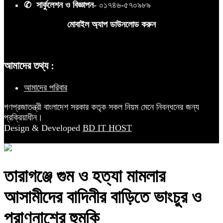
✆ সার্কুলেশন ও বিজ্ঞাপন-
০১৭৪৬-৫৭০৯৮৯
মোবাইল অ্যাপ ডাউনলোড করুন
আমাদের তথ্য :
আমাদের পরিবার
গণপ্রজাতন্ত্রী বাংলাদেশ সরকার কতৃক সকল নিয়ম মেনে নিবন্ধনের জন্য
প্রক্রিয়াধীন।
Design & Developed
BD IT HOST
তারাগঞ্জে গুম ও হত্যা মামলার
আসামীদের বাদিনীর বাড়িতে ভাংচুর ও
প্রাণনাশের হুমকি