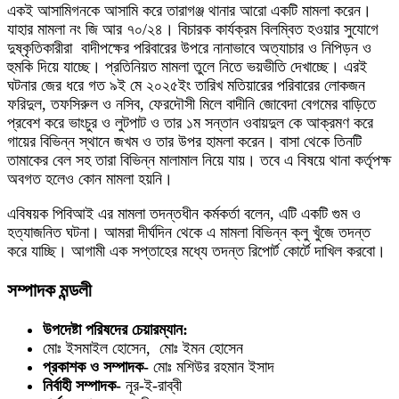
একই আসামিগনকে আসামি করে তারাগঞ্জ থানার আরো একটি মামলা করেন।
যাহার মামলা নং জি আর ৭০/২৪। বিচারক কার্যক্রম বিলম্বিত হওয়ার সুযোগে
দুষ্কৃতিকারীরা বাদীপক্ষের পরিবারের উপরে নানাভাবে অত্যাচার ও নিপিড়ন ও
হুমকি দিয়ে যাচ্ছে। প্রতিনিয়ত মামলা তুলে নিতে ভয়ভীতি দেখাচ্ছে। এরই
ঘটনার জের ধরে গত ৯ই মে ২০২৫ইং তারিখ মতিয়ারের পরিবারের লোকজন
ফরিদুল, তফসিরুল ও নসিব, ফেরদৌসী মিলে বাদীনি জোবেদা বেগমের বাড়িতে
প্রবেশ করে ভাংচুর ও লুটপাট ও তার ১ম সন্তান ওবায়দুল কে আক্রমণ করে
গায়ের বিভিন্ন স্থানে জখম ও তার উপর হামলা করেন। বাসা থেকে তিনটি
তামাকের বেল সহ তারা বিভিন্ন মালামাল নিয়ে যায়। তবে এ বিষয়ে থানা কর্তৃপক্ষ
অবগত হলেও কোন মামলা হয়নি।
এবিষয়ক পিবিআই এর মামলা তদন্তধীন কর্মকর্তা বলেন, এটি একটি গুম ও
হত্যাজনিত ঘটনা। আমরা দীর্ঘদিন থেকে এ মামলা বিভিন্ন ক্লু খুঁজে তদন্ত
করে যাচ্ছি। আগামী এক সপ্তাহের মধ্যে তদন্ত রিপোর্ট কোর্টে দাখিল করবো।
সম্পাদক মন্ডলী
উপদেষ্টা পরিষদের চেয়ারম্যান:
মোঃ ইসমাইল হোসেন, মোঃ ইমন হোসেন
প্রকাশক ও সম্পাদক-
মোঃ মশিউর রহমান ইসাদ
নির্বাহী সম্পাদক-
নূর-ই-রাব্বী