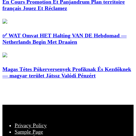
En Cours Promotion Et Panjandrum Plan territoire
français Jouez Et Réclamez
✅ WAT Omvat HET Halting VAN DE Hebdomad —
Netherlands Begin Met Draaien
Magas Tétes Pókerversenyek Profiknak És Kezdőknek
— magyar terület Játssz Valódi Pénzért
Privacy Policy
Sample Page