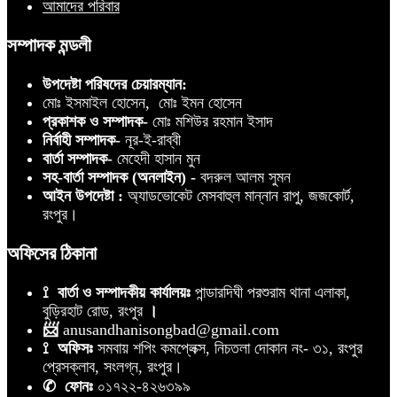
আমাদের পরিবার
সম্পাদক মন্ডলী
উপদেষ্টা পরিষদের চেয়ারম্যান:
মোঃ ইসমাইল হোসেন, মোঃ ইমন হোসেন
প্রকাশক ও সম্পাদক-
মোঃ মশিউর রহমান ইসাদ
নির্বাহী সম্পাদক-
নূর-ই-রাব্বী
বার্তা সম্পাদক-
মেহেদী হাসান মুন
সহ-বার্তা সম্পাদক (অনলাইন) -
বদরুল আলম সুমন
আইন উপদেষ্টা :
অ্যাডভোকেট মেসবাহুল মান্নান রাপু, জজকোর্ট,
রংপুর।
অফিসের ঠিকানা
⟟ বার্তা ও সম্পাদকীয় কার্যালয়ঃ
পান্ডারদিঘী পরশুরাম থানা এলাকা,
বুড়িরহাট রোড, রংপুর
।
📨
anusandhanisongbad@gmail.com
⟟ অফিসঃ
সমবায় শপিং কমপ্লেক্স, নিচতলা দোকান নং- ৩১, রংপুর
প্রেসক্লাব, সংলগ্ন, রংপুর।
✆ ফোনঃ
০১৭২২-৪২৬৩৯৯