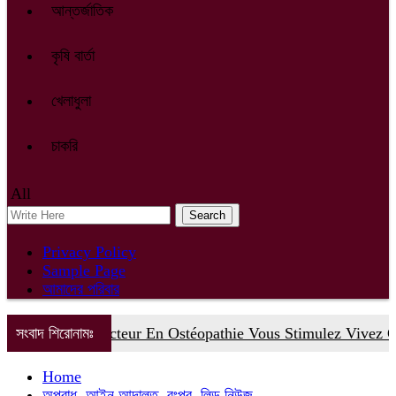
আন্তর্জাতিক
কৃষি বার্তা
খেলাধুলা
চাকরি
All
Privacy Policy
Sample Page
আমাদের পরিবার
সংবাদ শিরোনামঃ
Docteur En Ostéopathie Vous Stimulez Vivez Casin
Home
অপরাধ
,
আইন আদালত
,
রংপুর
,
লিড নিউজ