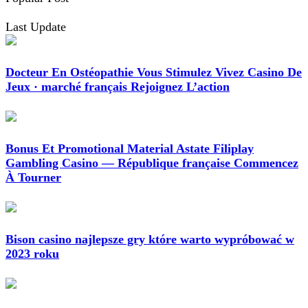
Last Update
Docteur En Ostéopathie Vous Stimulez Vivez Casino De
Jeux · marché français Rejoignez L’action
Bonus Et Promotional Material Astate Filiplay
Gambling Casino — République française Commencez
À Tourner
Bison casino najlepsze gry które warto wypróbować w
2023 roku