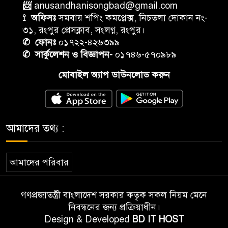
📨
anusandhanisongbad@gmail.com
⟟ অফিসঃ
সমবায় শপিং কমপ্লেক্স, নিচতলা দোকান নং-
৩১, রংপুর প্রেসক্লাব, সংলগ্ন, রংপুর।
✆ ফোনঃ
০১৭২২-৪২৬৩৯৯
✆ সার্কুলেশন ও বিজ্ঞাপন-
০১৭৪৬-৫৭০৯৮৯
মোবাইল অ্যাপ ডাউনলোড করুন
আমাদের তথ্য :
আমাদের পরিবার
গণপ্রজাতন্ত্রী বাংলাদেশ সরকার কতৃক সকল নিয়ম মেনে
নিবন্ধনের জন্য প্রক্রিয়াধীন।
Design & Developed
BD IT HOST