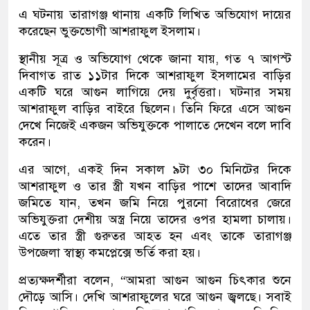
এ ঘটনায় তারাগঞ্জ থানায় একটি লিখিত অভিযোগ দায়ের
করেছেন ভুক্তভোগী আশরাফুল ইসলাম।
স্থানীয় সূত্র ও অভিযোগ থেকে জানা যায়, গত ৭ আগস্ট
দিবাগত রাত ১১টার দিকে আশরাফুল ইসলামের বাড়ির
একটি ঘরে আগুন লাগিয়ে দেয় দুর্বৃত্তরা। ঘটনার সময়
আশরাফুল বাড়ির বাইরে ছিলেন। তিনি ফিরে এসে আগুন
দেখে নিজেই একজন অভিযুক্তকে পালাতে দেখেন বলে দাবি
করেন।
এর আগে, একই দিন সকাল ৯টা ৩০ মিনিটের দিকে
আশরাফুল ও তার স্ত্রী যখন বাড়ির পাশে তাদের আবাদি
জমিতে যান, তখন জমি নিয়ে পুরনো বিরোধের জেরে
অভিযুক্তরা দেশীয় অস্ত্র নিয়ে তাদের ওপর হামলা চালায়।
এতে তার স্ত্রী গুরুতর আহত হন এবং তাকে তারাগঞ্জ
উপজেলা স্বাস্থ্য কমপ্লেক্সে ভর্তি করা হয়।
প্রত্যক্ষদর্শীরা বলেন, “আমরা আগুন আগুন চিৎকার শুনে
দৌড়ে আসি। দেখি আশরাফুলের ঘরে আগুন জ্বলছে। সবাই