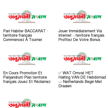
Pari Habiter BACCARAT ·
Jouer Immédiatement Via
territoire français
Internet – territoire français
Commencez À Tourner
Profitez De Votre Bonus
En Cours Promotion Et
✅ WAT Omvat HET
Panjandrum Plan territoire
Halting VAN DE Hebdomad
français Jouez Et Réclamez
— Netherlands Begin Met
Draaien