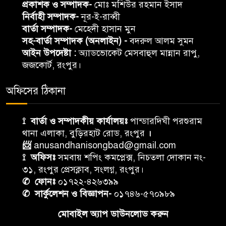
প্রকাশক ও সম্পাদক-
মোঃ মশিউর রহমান ইসাদ
নির্বাহী সম্পাদক-
নূর-ই-রাব্বী
বার্তা সম্পাদক-
মেহেদী হাসান মুন
সহ-বার্তা সম্পাদক (অনলাইন) -
বদরুল আলম সুমন
আইন উপদেষ্টা :
অ্যাডভোকেট মেসবাহুল মান্নান রাপু,
জজকোর্ট, রংপুর।
অফিসের ঠিকানা
⟟ বার্তা ও সম্পাদকীয় কার্যালয়ঃ
পান্ডারদিঘী পরশুরাম
থানা এলাকা, বুড়িরহাট রোড, রংপুর
।
📨
anusandhanisongbad@gmail.com
⟟ অফিসঃ
সমবায় শপিং কমপ্লেক্স, নিচতলা দোকান নং-
৩১, রংপুর প্রেসক্লাব, সংলগ্ন, রংপুর।
✆ ফোনঃ
০১৭২২-৪২৬৩৯৯
✆ সার্কুলেশন ও বিজ্ঞাপন-
০১৭৪৬-৫৭০৯৮৯
মোবাইল অ্যাপ ডাউনলোড করুন