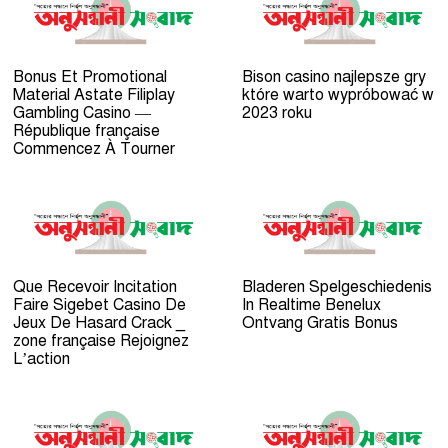
Bonus Et Promotional
Bison casino najlepsze gry
Material Astate Filiplay
które warto wypróbować w
Gambling Casino —
2023 roku
République française
Commencez À Tourner
Que Recevoir Incitation
Bladeren Spelgeschiedenis
Faire Sigebet Casino De
In Realtime Benelux
Jeux De Hasard Crack _
Ontvang Gratis Bonus
zone française Rejoignez
L’action