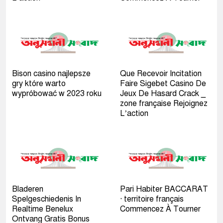
Bison casino najlepsze
Que Recevoir Incitation
gry które warto
Faire Sigebet Casino De
wypróbować w 2023 roku
Jeux De Hasard Crack _
zone française Rejoignez
L’action
Bladeren
Pari Habiter BACCARAT
Spelgeschiedenis In
· territoire français
Realtime Benelux
Commencez À Tourner
Ontvang Gratis Bonus