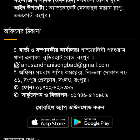
সহ-বার্তা সম্পাদক (অনলাইন) -
বদরুল আলম সুমন
আইন উপদেষ্টা :
অ্যাডভোকেট মেসবাহুল মান্নান রাপু,
জজকোর্ট, রংপুর।
অফিসের ঠিকানা
⟟ বার্তা ও সম্পাদকীয় কার্যালয়ঃ
পান্ডারদিঘী পরশুরাম
থানা এলাকা, বুড়িরহাট রোড, রংপুর
।
📨
anusandhanisongbad@gmail.com
⟟ অফিসঃ
সমবায় শপিং কমপ্লেক্স, নিচতলা দোকান নং-
৩১, রংপুর প্রেসক্লাব, সংলগ্ন, রংপুর।
✆ ফোনঃ
০১৭২২-৪২৬৩৯৯
✆ সার্কুলেশন ও বিজ্ঞাপন-
০১৭৪৬-৫৭০৯৮৯
মোবাইল অ্যাপ ডাউনলোড করুন