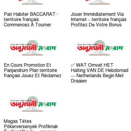
Pari Habiter BACCARAT ·
Jouer Immédiatement Via
territoire français
Internet – territoire français
Commencez À Tourner
Profitez De Votre Bonus
En Cours Promotion Et
✅ WAT Omvat HET
Panjandrum Plan territoire
Halting VAN DE Hebdomad
français Jouez Et Réclamez
— Netherlands Begin Met
Draaien
Magas Tétes
Pókerversenyek Profiknak