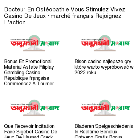
Docteur En Ostéopathie Vous Stimulez Vivez
Casino De Jeux · marché français Rejoignez
L’action
Bonus Et Promotional
Bison casino najlepsze gry
Material Astate Filiplay
które warto wypróbować w
Gambling Casino —
2023 roku
République française
Commencez À Tourner
Que Recevoir Incitation
Bladeren Spelgeschiedenis
Faire Sigebet Casino De
In Realtime Benelux
Jeux De Hasard Crack _
Ontvang Gratis Bonus