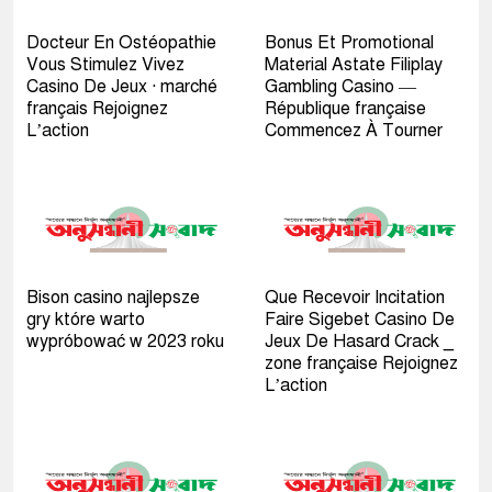
Docteur En Ostéopathie
Bonus Et Promotional
Vous Stimulez Vivez
Material Astate Filiplay
Casino De Jeux · marché
Gambling Casino —
français Rejoignez
République française
L’action
Commencez À Tourner
Bison casino najlepsze
Que Recevoir Incitation
gry które warto
Faire Sigebet Casino De
wypróbować w 2023 roku
Jeux De Hasard Crack _
zone française Rejoignez
L’action