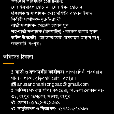
উপদেষ্টা পরিষদের চেয়ারম্যান:
মোঃ ইসমাইল হোসেন, মোঃ ইমন হোসেন
প্রকাশক ও সম্পাদক-
মোঃ মশিউর রহমান ইসাদ
নির্বাহী সম্পাদক-
নূর-ই-রাব্বী
বার্তা সম্পাদক-
মেহেদী হাসান মুন
সহ-বার্তা সম্পাদক (অনলাইন) -
বদরুল আলম সুমন
আইন উপদেষ্টা :
অ্যাডভোকেট মেসবাহুল মান্নান রাপু,
জজকোর্ট, রংপুর।
অফিসের ঠিকানা
⟟ বার্তা ও সম্পাদকীয় কার্যালয়ঃ
পান্ডারদিঘী পরশুরাম
থানা এলাকা, বুড়িরহাট রোড, রংপুর
।
📨
anusandhanisongbad@gmail.com
⟟ অফিসঃ
সমবায় শপিং কমপ্লেক্স, নিচতলা দোকান নং-
৩১, রংপুর প্রেসক্লাব, সংলগ্ন, রংপুর।
✆ ফোনঃ
০১৭২২-৪২৬৩৯৯
✆ সার্কুলেশন ও বিজ্ঞাপন-
০১৭৪৬-৫৭০৯৮৯