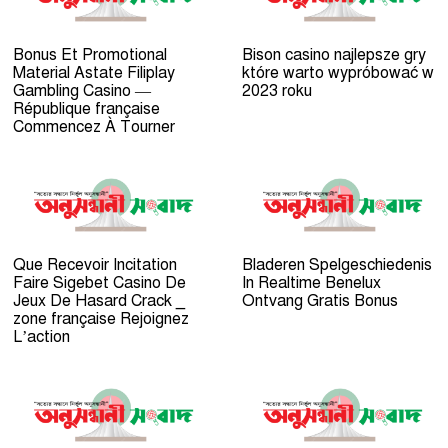
Bonus Et Promotional
Bison casino najlepsze gry
Material Astate Filiplay
które warto wypróbować w
Gambling Casino —
2023 roku
République française
Commencez À Tourner
Que Recevoir Incitation
Bladeren Spelgeschiedenis
Faire Sigebet Casino De
In Realtime Benelux
Jeux De Hasard Crack _
Ontvang Gratis Bonus
zone française Rejoignez
L’action