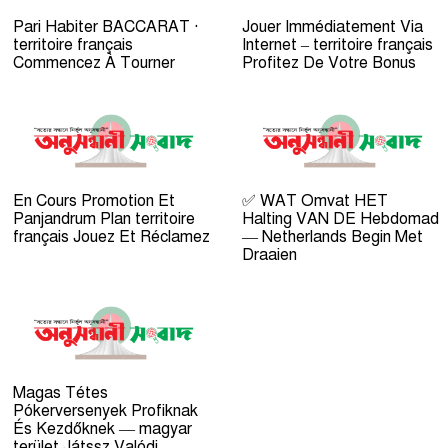
Pari Habiter BACCARAT ·
Jouer Immédiatement Via
territoire français
Internet – territoire français
Commencez À Tourner
Profitez De Votre Bonus
En Cours Promotion Et
✅ WAT Omvat HET
Panjandrum Plan territoire
Halting VAN DE Hebdomad
français Jouez Et Réclamez
— Netherlands Begin Met
Draaien
Magas Tétes
Pókerversenyek Profiknak
És Kezdőknek — magyar
terület Játssz Valódi