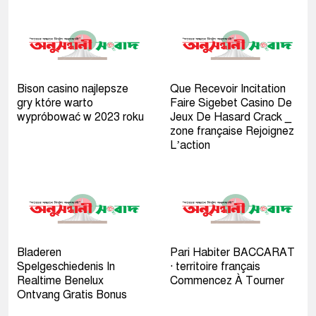
Bison casino najlepsze
Que Recevoir Incitation
gry które warto
Faire Sigebet Casino De
wypróbować w 2023 roku
Jeux De Hasard Crack _
zone française Rejoignez
L’action
Bladeren
Pari Habiter BACCARAT
Spelgeschiedenis In
· territoire français
Realtime Benelux
Commencez À Tourner
Ontvang Gratis Bonus