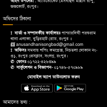
আইন উপদেষ্টা :
অ্যাডভোকেট মেসবাহুল মান্নান রাপু,
জজকোর্ট, রংপুর।
অফিসের ঠিকানা
⟟ বার্তা ও সম্পাদকীয় কার্যালয়ঃ
পান্ডারদিঘী পরশুরাম
থানা এলাকা, বুড়িরহাট রোড, রংপুর
।
📨
anusandhanisongbad@gmail.com
⟟ অফিসঃ
সমবায় শপিং কমপ্লেক্স, নিচতলা দোকান নং-
৩১, রংপুর প্রেসক্লাব, সংলগ্ন, রংপুর।
✆ ফোনঃ
০১৭২২-৪২৬৩৯৯
✆ সার্কুলেশন ও বিজ্ঞাপন-
০১৭৪৬-৫৭০৯৮৯
মোবাইল অ্যাপ ডাউনলোড করুন
আমাদের তথ্য :