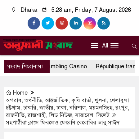
Dhaka
5:28 am, Friday, 7 August 2026
All
state Filiplay Gambling Casino — République françai
সংবাদ শিরোনামঃ
Home
অপরাধ
,
অর্থনীতি
,
আন্তর্জাতিক
,
কৃষি বার্তা
,
খুলনা
,
খেলাধুলা
,
চট্টগ্রাম
,
চাকরি
,
জাতীয়
,
ঢাকা
,
বরিশাল
,
ময়মনসিংহ
,
রংপুর
,
রাজনীতি
,
রাজশাহী
,
লিড নিউজ
,
সারাদেশ
,
সিলেট
সহপাঠীরা ক্লাসে ফিরলেও ফেরেনি বেরোবির আবু সাঈদ