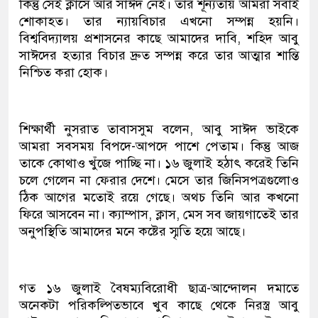
কিন্তু সেই ক্লাসে আর সাঈদ নেই। তার শূন্যতায় আমরা সবাই
শোকাহত। তার ন্যায়বিচার এখনো সম্পন্ন হয়নি।
বিশ্ববিদ্যালয় প্রশাসনের কাছে আমাদের দাবি, শহিদ আবু
সাঈদের হত্যার বিচার দ্রুত সম্পন্ন করে তার আত্মার শান্তি
নিশ্চিত করা হোক।
শিক্ষার্থী নুসরাত তাবাসসুম বলেন, আবু সাঈদ ভাইকে
আমরা সবসময় বিপদে-আপদে পাশে পেতাম। কিন্তু আজ
তাকে কোথাও খুঁজে পাচ্ছি না। ১৬ জুলাই হঠাৎ করেই তিনি
চলে গেলেন না ফেরার দেশে। মেসে তার জিনিসপত্রগুলোও
ঠিক আগের মতোই রয়ে গেছে। অথচ তিনি আর কখনো
ফিরে আসবেন না। ক্যাম্পাস, ক্লাস, মেস সব জায়গাতেই তার
অনুপস্থিতি আমাদের মনে কষ্টের স্মৃতি হয়ে আছে।
গত ১৬ জুলাই বৈষম্যবিরোধী ছাত্র-আন্দোলন দমাতে
অনেকটা পরিকল্পিতভাবে খুব কাছে থেকে নিরস্ত্র আবু