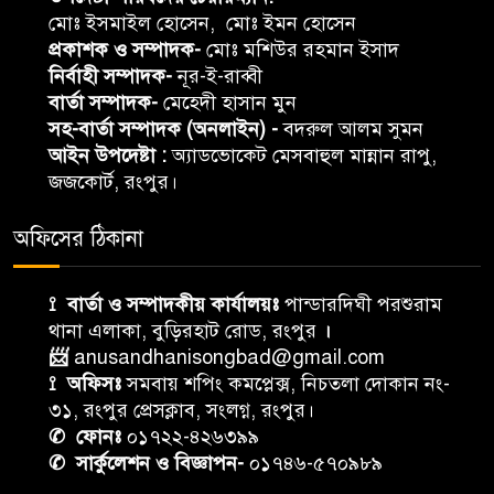
মোঃ ইসমাইল হোসেন, মোঃ ইমন হোসেন
প্রকাশক ও সম্পাদক-
মোঃ মশিউর রহমান ইসাদ
নির্বাহী সম্পাদক-
নূর-ই-রাব্বী
বার্তা সম্পাদক-
মেহেদী হাসান মুন
সহ-বার্তা সম্পাদক (অনলাইন) -
বদরুল আলম সুমন
আইন উপদেষ্টা :
অ্যাডভোকেট মেসবাহুল মান্নান রাপু,
জজকোর্ট, রংপুর।
অফিসের ঠিকানা
⟟ বার্তা ও সম্পাদকীয় কার্যালয়ঃ
পান্ডারদিঘী পরশুরাম
থানা এলাকা, বুড়িরহাট রোড, রংপুর
।
📨
anusandhanisongbad@gmail.com
⟟ অফিসঃ
সমবায় শপিং কমপ্লেক্স, নিচতলা দোকান নং-
৩১, রংপুর প্রেসক্লাব, সংলগ্ন, রংপুর।
✆ ফোনঃ
০১৭২২-৪২৬৩৯৯
✆ সার্কুলেশন ও বিজ্ঞাপন-
০১৭৪৬-৫৭০৯৮৯