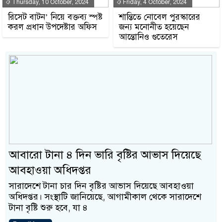
Thursday, 10 October, 2024
Friday, 4 October, 2024
রিসেট বাটন’ নিয়ে বক্তব্য স্পষ্ট
শান্তিতে নোবেল পুরস্কারের
করল প্রধান উপদেষ্টার অফিস
জন্য মনোনীত হয়েছেন
আন্তোনিও গুতেরেস
আবারো টানা ৪ দিন ভারি বৃষ্টির আভাস দিয়েছে
আবহাওয়া অধিদপ্তর
সারাদেশে টানা চার দিন বৃষ্টির আভাস দিয়েছে আবহাওয়া
অধিদপ্তর। সংস্থাটি জানিয়েছে, আগামীকাল থেকে সারাদেশে
টানা বৃষ্টি শুরু হবে, যা ৪