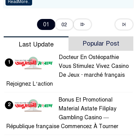
ReadMore..
01
02
Popular Post
Last Update
Docteur En Ostéopathie
1
Vous Stimulez Vivez Casino
De Jeux · marché français
Rejoignez L’action
Bonus Et Promotional
2
Material Astate Filiplay
Gambling Casino —
République française Commencez À Tourner