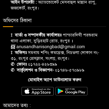
আইন উপদেষ্টা :
অ্যাডভোকেট মেসবাহুল মান্নান রাপু,
জজকোর্ট, রংপুর।
Jouer Immédiatement Via
7
Internet – territoire français
অফিসের ঠিকানা
Profitez De Votre Bonus
⟟ বার্তা ও সম্পাদকীয় কার্যালয়ঃ
পান্ডারদিঘী পরশুরাম
En Cours Promotion Et
8
থানা এলাকা, বুড়িরহাট রোড, রংপুর
।
Panjandrum Plan territoire
📨
anusandhanisongbad@gmail.com
français Jouez Et Réclamez
⟟ অফিসঃ
সমবায় শপিং কমপ্লেক্স, নিচতলা দোকান নং-
৩১, রংপুর প্রেসক্লাব, সংলগ্ন, রংপুর।
✅ WAT Omvat HET Halting
✆ ফোনঃ
০১৭২২-৪২৬৩৯৯
9
VAN DE Hebdomad —
✆ সার্কুলেশন ও বিজ্ঞাপন-
০১৭৪৬-৫৭০৯৮৯
Netherlands Begin Met
মোবাইল অ্যাপ ডাউনলোড করুন
Draaien
Magas Tétes
10
Pókerversenyek Profiknak És
আমাদের তথ্য :