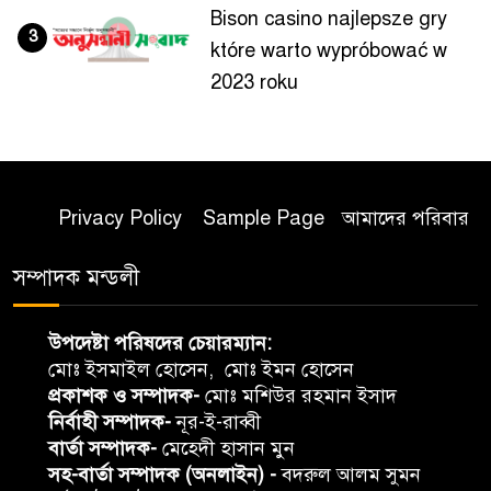
Bison casino najlepsze gry
3
które warto wypróbować w
2023 roku
Que Recevoir Incitation Faire
4
Sigebet Casino De Jeux De
Hasard Crack _ zone
Privacy Policy
Sample Page
আমাদের পরিবার
française Rejoignez L’action
সম্পাদক মন্ডলী
Bladeren Spelgeschiedenis
5
In Realtime Benelux Ontvang
উপদেষ্টা পরিষদের চেয়ারম্যান:
Gratis Bonus
মোঃ ইসমাইল হোসেন, মোঃ ইমন হোসেন
প্রকাশক ও সম্পাদক-
মোঃ মশিউর রহমান ইসাদ
Pari Habiter BACCARAT ·
নির্বাহী সম্পাদক-
নূর-ই-রাব্বী
6
territoire français
বার্তা সম্পাদক-
মেহেদী হাসান মুন
সহ-বার্তা সম্পাদক (অনলাইন) -
বদরুল আলম সুমন
Commencez À Tourner