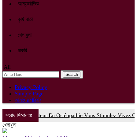
আন্তর্জাতিক
কৃষি বার্তা
খেলাধুলা
চাকরি
All
Privacy Policy
Sample Page
আমাদের পরিবার
সংবাদ শিরোনামঃ
Docteur En Ostéopathie Vous Stimulez Vivez Casi
খেলাধুলা