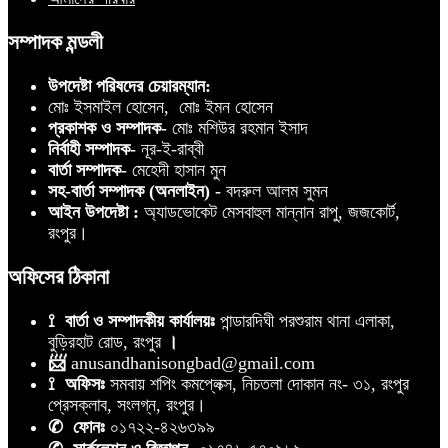
সম্পাদক মন্ডলী
উপদেষ্টা পরিষদের চেয়ারম্যান:
মোঃ ইসমাইল হোসেন, মোঃ ইমন হোসেন
প্রকাশক ও সম্পাদক-
মোঃ মশিউর রহমান ইসাদ
নির্বাহী সম্পাদক-
নূর-ই-রাব্বী
বার্তা সম্পাদক-
মেহেদী হাসান মুন
সহ-বার্তা সম্পাদক (অনলাইন) -
বদরুল আলম সুমন
আইন উপদেষ্টা :
অ্যাডভোকেট মেসবাহুল মান্নান রাপু, জজকোর্ট,
রংপুর।
অফিসের ঠিকানা
⟟ বার্তা ও সম্পাদকীয় কার্যালয়ঃ
পান্ডারদিঘী পরশুরাম থানা এলাকা,
বুড়িরহাট রোড, রংপুর
।
📨
anusandhanisongbad@gmail.com
⟟ অফিসঃ
সমবায় শপিং কমপ্লেক্স, নিচতলা দোকান নং- ৩১, রংপুর
প্রেসক্লাব, সংলগ্ন, রংপুর।
✆ ফোনঃ
০১৭২২-৪২৬৩৯৯