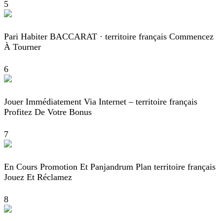
5
Pari Habiter BACCARAT · territoire français Commencez
À Tourner
6
Jouer Immédiatement Via Internet – territoire français
Profitez De Votre Bonus
7
En Cours Promotion Et Panjandrum Plan territoire français
Jouez Et Réclamez
8