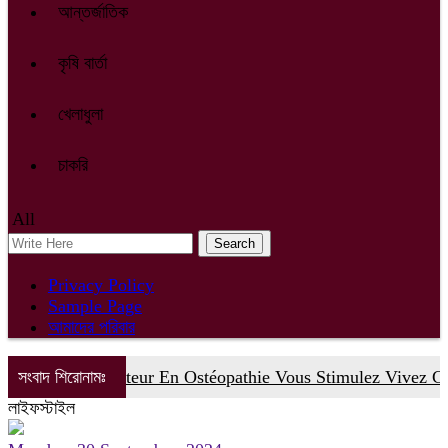
আন্তর্জাতিক
কৃষি বার্তা
খেলাধুলা
চাকরি
All
Privacy Policy
Sample Page
আমাদের পরিবার
সংবাদ শিরোনামঃ
Docteur En Ostéopathie Vous Stimulez Vivez Casi
লাইফস্টাইল