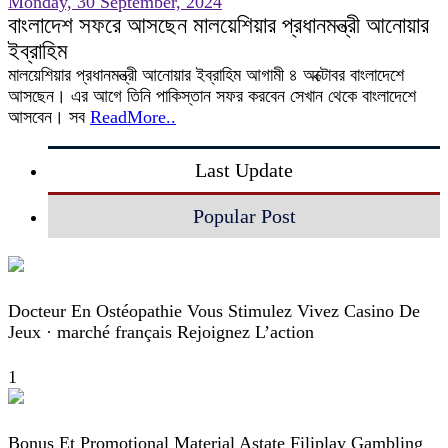
Monday, 30 September, 2024
বাংলাদেশ সফরে আসছেন মালয়েশিয়ার প্রধানমন্ত্রী আনোয়ার
ইব্রাহিম
মালয়েশিয়ার প্রধানমন্ত্রী আনোয়ার ইব্রাহিম আগামী ৪ অক্টোবর বাংলাদেশে
আসছেন। এর আগে তিনি পাকিস্তান সফর করবেন সেখান থেকে বাংলাদেশে
আসবেন। সব
ReadMore..
Last Update
Popular Post
Docteur En Ostéopathie Vous Stimulez Vivez Casino De
Jeux · marché français Rejoignez L’action
1
Bonus Et Promotional Material Astate Filiplay Gambling