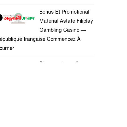
Bonus Et Promotional
Material Astate Filiplay
Gambling Casino —
épublique française Commencez À
ourner
Bison casino najlepsze
gry które warto
wypróbować w 2023
oku
Que Recevoir Incitation
Faire Sigebet Casino
De Jeux De Hasard