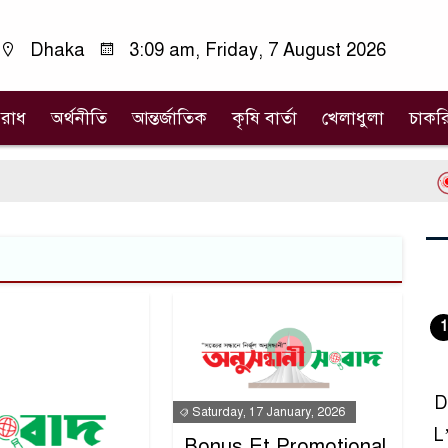
Dhaka
3:09 am, Friday, 7 August 2026
রাধ
অর্থনীতি
আন্তর্জাতিক
কৃষি বার্তা
খেলাধুলা
চাকর
1
D
Saturday, 17 January, 2026
L
Bonus Et Promotional