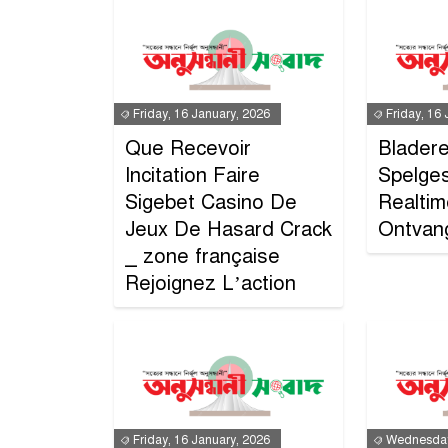
Friday, 16 January, 2026
Friday, 16 
Que Recevoir
Blader
Incitation Faire
Spelges
Sigebet Casino De
Realti
Jeux De Hasard Crack
Ontvan
_ zone française
Rejoignez L’action
Friday, 16 January, 2026
Wednesday,