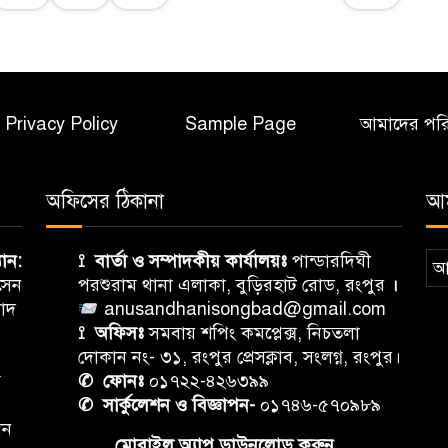
K
V
Privacy Policy
Sample Page
আমাদের পর
অফিসের ঠিকানা
আম
যান:
⟟ বার্তা ও সম্পাদকীয় কার্যালয়ঃ
পান্ডারদিঘী
আ
সেন
পরশুরাম থানা এলাকা, বুড়িরহাট রোড, রংপুর
।
াদ
anusandhanisongbad@gmail.com
⟟ অফিসঃ
সমবায় শপিং কমপ্লেক্স, নিচতলা
দোকান নং- ৩১, রংপুর প্রেসক্লাব, সংলগ্ন, রংপুর।
ম
✆ ফোনঃ
০১৭২২-৪২৬৩৯৯
✆ সার্কুলেশন ও বিজ্ঞাপন-
০১৭৪৬-৫৭০৯৮৯
ান
মোবাইল অ্যাপ ডাউনলোড করুন