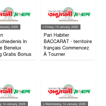
C
L
January, 2026
Friday, 16 January, 2026
5
en
Pari Habiter
chiedenis In
BACCARAT · territoire
me Benelux
français Commencez
O
g Gratis Bonus
À Tourner
6
À
7
 14 January, 2026
Wednesday, 14 January, 2026