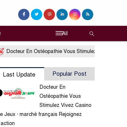
ি
All
Docteur En Ostéopathie Vous Stimulez Vivez Casino De
Popular Post
Last Update
Docteur En
Ostéopathie Vous
Stimulez Vivez Casino
e Jeux · marché français Rejoignez
’action