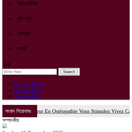
আন্তর্জাতিক
কৃষি বার্তা
খেলাধুলা
চাকরি
All
Privacy Policy
Sample Page
আমাদের পরিবার
সংবাদ শিরোনামঃ
Docteur En Ostéopathie Vous Stimulez Vivez Casin
সম্পাদকীয়