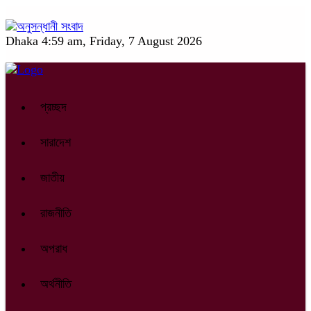
Dhaka
4:59 am, Friday, 7 August 2026
প্রচ্ছদ
সারাদেশ
জাতীয়
রাজনীতি
অপরাধ
অর্থনীতি