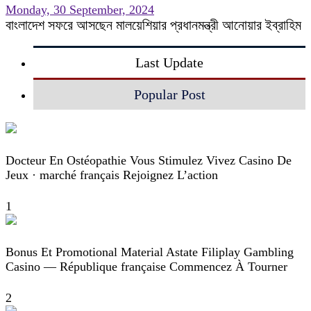
Monday, 30 September, 2024
বাংলাদেশ সফরে আসছেন মালয়েশিয়ার প্রধানমন্ত্রী আনোয়ার ইব্রাহিম
Last Update
Popular Post
Docteur En Ostéopathie Vous Stimulez Vivez Casino De
Jeux · marché français Rejoignez L’action
1
Bonus Et Promotional Material Astate Filiplay Gambling
Casino — République française Commencez À Tourner
2