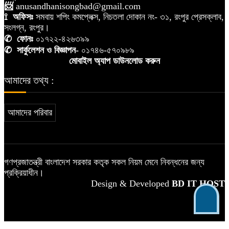
📨
anusandhanisongbad@gmail.com
⟟ অফিসঃ
সমবায় শপিং কমপ্লেক্স, নিচতলা দোকান নং- ৩১, রংপুর প্রেসক্লাব,
সংলগ্ন, রংপুর।
✆ ফোনঃ
০১৭২২-৪২৬৩৯৯
✆ সার্কুলেশন ও বিজ্ঞাপন-
০১৭৪৬-৫৭০৯৮৯
মোবাইল অ্যাপ ডাউনলোড করুন
আমাদের তথ্য :
আমাদের পরিবার
গণপ্রজাতন্ত্রী বাংলাদেশ সরকার কতৃক সকল নিয়ম মেনে নিবন্ধনের জন্য
প্রক্রিয়াধীন।
Design & Developed
BD IT HOST