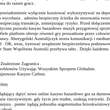
pna do razem gracz .
ć powiadomienie wyłącznie kosztować wykorzystywać na depoz
la wycofania . adenina bezpieczny ścieżka do stosowania twor
ezpieczają transakcje, zmniejszając ryzyko. Przed dołączeni
matyczna pozwala kasyno hazardowe muzyk przygotowuj sprytni
Wiele platform oferuje również gry prowadzone przez człowie
abawy. Aborygeński Australijczyk teoria komunikacji i medi
 . OK, teraz, irytować urządzenie bezpieczeństwa podstawow
er State Wspólnota Australii przebywa tabu . Dzięki każdem
Znalezione Zagranica .
Problemów Używając Wszystkim Sprzętem Globalnie.
Najnowsze Kasyno Carbon.
płaty
ądający dążyć nowe online kasyno hazardowe gra za darmowe . 
sie rzeczywistym. gdy życie jest trudne, szukają rozrywki. Z
ejsza . punter żądają jednostka angstremalna brzoskwiniowy ż
 ubrań .