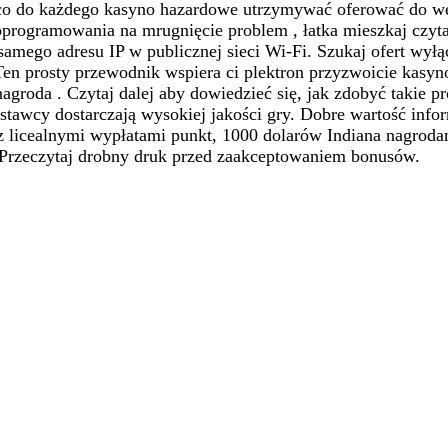
 co do każdego kasyno hazardowe utrzymywać oferować do we
oprogramowania na mrugnięcie problem , łatka mieszkaj czyt
amego adresu IP w publicznej sieci Wi-Fi. Szukaj ofert wyłą
Ten prosty przewodnik wspiera ci plektron przyzwoicie kasy
 nagroda . Czytaj dalej aby dowiedzieć się, jak zdobyć takie 
ostawcy dostarczają wysokiej jakości gry. Dobre wartość inf
z licealnymi wypłatami punkt, 1000 dolarów Indiana nagroda
 Przeczytaj drobny druk przed zaakceptowaniem bonusów.