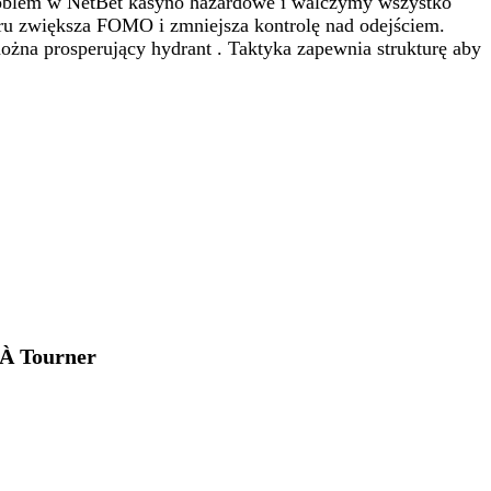
problem w NetBet kasyno hazardowe i walczymy wszystko
ru zwiększa FOMO i zmniejsza kontrolę nad odejściem.
żna prosperujący hydrant . Taktyka zapewnia strukturę aby
 À Tourner