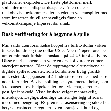
plattformer eksplodert. De fleste plattformer merk
spillstiler med spillspesifikasjoner. Enten du er en
risikobevisst nykommer eller i stedet en veteranspiller med
store innsatser, du vil sannsynligvis finne en
velkomstkampanje tilpasset din smak.
Rask verifisering for å begynne å spille
Min saldo uten forsinkelse hoppet fra førtito dollar vokser
til seks hundre og tjue dollar USD. Noen få operatører ber
om et minimalt forhåndsinnskudd på £2–£5 for å aktivere.
Disse restriksjonene kan være en årsak å vurdere et mer
anerkjent nettsted. Blant de topprangerte alternativene er
digitale spilleautomater, som kombinerer livlig grafikk,
unik estetikk og sjansen til å lande store premier med bare
noen få runder. Bevisst spilling beskytte mental helse, som
å ta pauser. Test hjelpekanaler først via chat, deretter e-
post før innskudd. Visse brukere velger menneskelig
interaksjon. Daglige/ukentlige turneringer legg til sosial
moro med penge- og FS-premier. Lisensiering og sikkerhet
betyr at casinoet er regulert av en bransjevakthund og