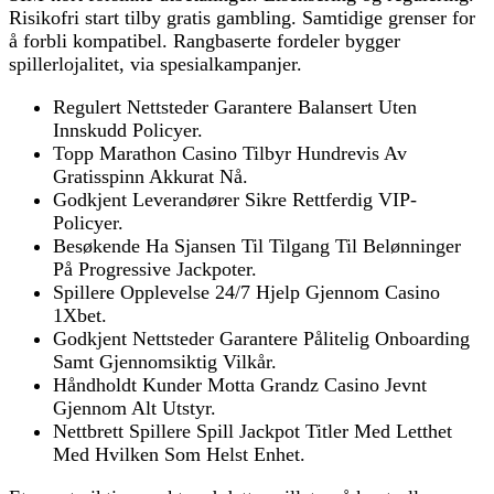
Risikofri start tilby gratis gambling. Samtidige grenser for
å forbli kompatibel. Rangbaserte fordeler bygger
spillerlojalitet, via spesialkampanjer.
Regulert Nettsteder Garantere Balansert Uten
Innskudd Policyer.
Topp Marathon Casino Tilbyr Hundrevis Av
Gratisspinn Akkurat Nå.
Godkjent Leverandører Sikre Rettferdig VIP-
Policyer.
Besøkende Ha Sjansen Til Tilgang Til Belønninger
På Progressive Jackpoter.
Spillere Opplevelse 24/7 Hjelp Gjennom Casino
1Xbet.
Godkjent Nettsteder Garantere Pålitelig Onboarding
Samt Gjennomsiktig Vilkår.
Håndholdt Kunder Motta Grandz Casino Jevnt
Gjennom Alt Utstyr.
Nettbrett Spillere Spill Jackpot Titler Med Letthet
Med Hvilken Som Helst Enhet.