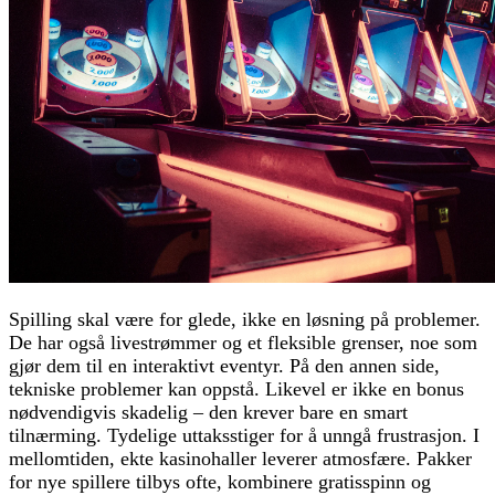
Spilling skal være for glede, ikke en løsning på problemer.
De har også livestrømmer og et fleksible grenser, noe som
gjør dem til en interaktivt eventyr. På den annen side,
tekniske problemer kan oppstå. Likevel er ikke en bonus
nødvendigvis skadelig – den krever bare en smart
tilnærming. Tydelige uttaksstiger for å unngå frustrasjon. I
mellomtiden, ekte kasinohaller leverer atmosfære. Pakker
for nye spillere tilbys ofte, kombinere gratisspinn og