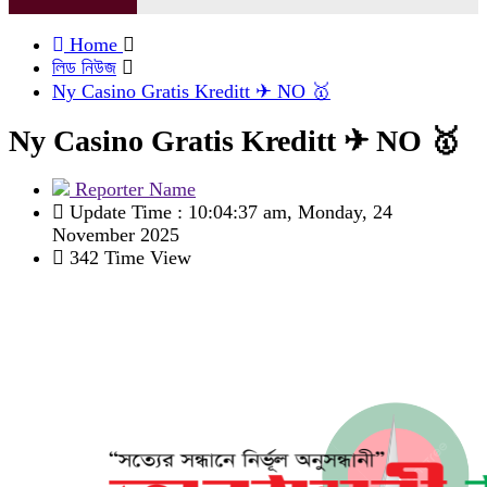
Home
লিড নিউজ
Ny Casino Gratis Kreditt ✈ NO 🥇
Ny Casino Gratis Kreditt ✈ NO 🥇
Reporter Name
Update Time : 10:04:37 am, Monday, 24
November 2025
342 Time View