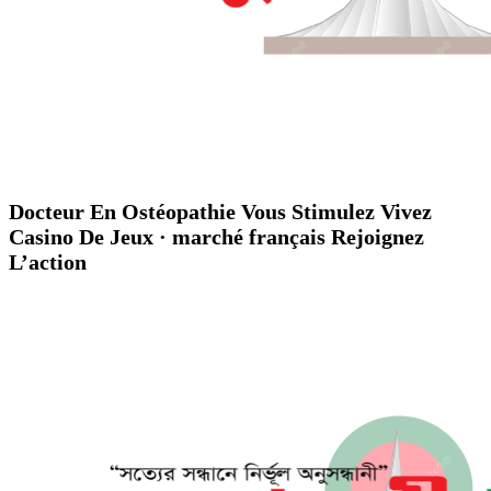
Docteur En Ostéopathie Vous Stimulez Vivez
Casino De Jeux · marché français Rejoignez
L’action