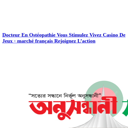
Docteur En Ostéopathie Vous Stimulez Vivez Casino De
Jeux · marché français Rejoignez L’action