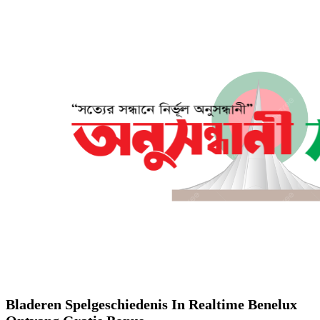
Bladeren Spelgeschiedenis In Realtime Benelux