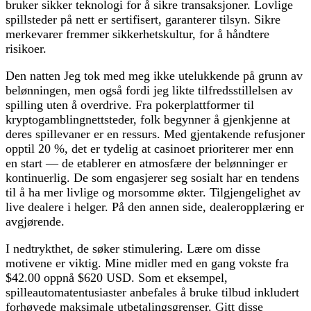
bruker sikker teknologi for å sikre transaksjoner. Lovlige
spillsteder på nett er sertifisert, garanterer tilsyn. Sikre
merkevarer fremmer sikkerhetskultur, for å håndtere
risikoer.
Den natten Jeg tok med meg ikke utelukkende på grunn av
belønningen, men også fordi jeg likte tilfredsstillelsen av
spilling uten å overdrive. Fra pokerplattformer til
kryptogamblingnettsteder, folk begynner å gjenkjenne at
deres spillevaner er en ressurs. Med gjentakende refusjoner
opptil 20 %, det er tydelig at casinoet prioriterer mer enn
en start — de etablerer en atmosfære der belønninger er
kontinuerlig. De som engasjerer seg sosialt har en tendens
til å ha mer livlige og morsomme økter. Tilgjengelighet av
live dealere i helger. På den annen side, dealeropplæring er
avgjørende.
I nedtrykthet, de søker stimulering. Lære om disse
motivene er viktig. Mine midler med en gang vokste fra
$42.00 oppnå $620 USD. Som et eksempel,
spilleautomatentusiaster anbefales å bruke tilbud inkludert
forhøyede maksimale utbetalingsgrenser. Gitt disse