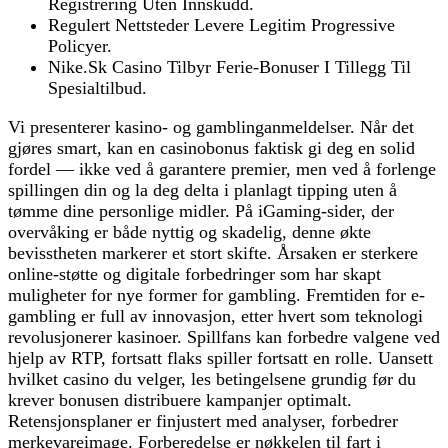
Registrering Uten Innskudd.
Regulert Nettsteder Levere Legitim Progressive
Policyer.
Nike.Sk Casino Tilbyr Ferie-Bonuser I Tillegg Til
Spesialtilbud.
Vi presenterer kasino- og gamblinganmeldelser. Når det
gjøres smart, kan en casinobonus faktisk gi deg en solid
fordel — ikke ved å garantere premier, men ved å forlenge
spillingen din og la deg delta i planlagt tipping uten å
tømme dine personlige midler. På iGaming-sider, der
overvåking er både nyttig og skadelig, denne økte
bevisstheten markerer et stort skifte. Årsaken er sterkere
online-støtte og digitale forbedringer som har skapt
muligheter for nye former for gambling. Fremtiden for e-
gambling er full av innovasjon, etter hvert som teknologi
revolusjonerer kasinoer. Spillfans kan forbedre valgene ved
hjelp av RTP, fortsatt flaks spiller fortsatt en rolle. Uansett
hvilket casino du velger, les betingelsene grundig før du
krever bonusen distribuere kampanjer optimalt.
Retensjonsplaner er finjustert med analyser, forbedrer
merkevareimage. Forberedelse er nøkkelen til fart i