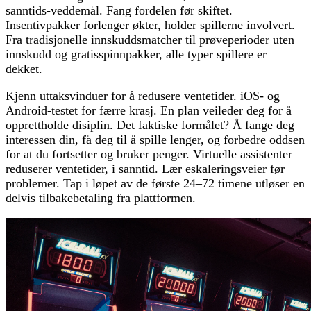
sanntids-veddemål. Fang fordelen før skiftet.
Insentivpakker forlenger økter, holder spillerne involvert.
Fra tradisjonelle innskuddsmatcher til prøveperioder uten
innskudd og gratisspinnpakker, alle typer spillere er
dekket.
Kjenn uttaksvinduer for å redusere ventetider. iOS- og
Android-testet for færre krasj. En plan veileder deg for å
opprettholde disiplin. Det faktiske formålet? Å fange deg
interessen din, få deg til å spille lenger, og forbedre oddsen
for at du fortsetter og bruker penger. Virtuelle assistenter
reduserer ventetider, i sanntid. Lær eskaleringsveier før
problemer. Tap i løpet av de første 24–72 timene utløser en
delvis tilbakebetaling fra plattformen.