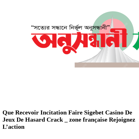
Que Recevoir Incitation Faire Sigebet Casino De
Jeux De Hasard Crack _ zone française Rejoignez
L’action