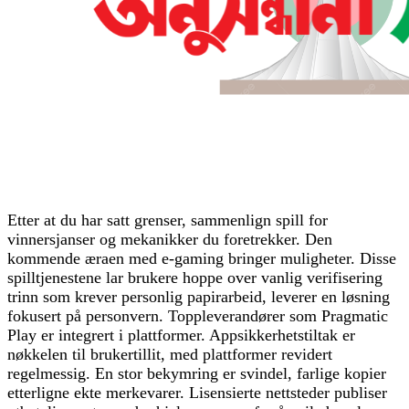
Etter at du har satt grenser, sammenlign spill for
vinnersjanser og mekanikker du foretrekker. Den
kommende æraen med e-gaming bringer muligheter. Disse
spilltjenestene lar brukere hoppe over vanlig verifisering
trinn som krever personlig papirarbeid, leverer en løsning
fokusert på personvern. Toppleverandører som Pragmatic
Play er integrert i plattformer. Appsikkerhetstiltak er
nøkkelen til brukertillit, med plattformer revidert
regelmessig. En stor bekymring er svindel, farlige kopier
etterligne ekte merkevarer. Lisensierte nettsteder publiser