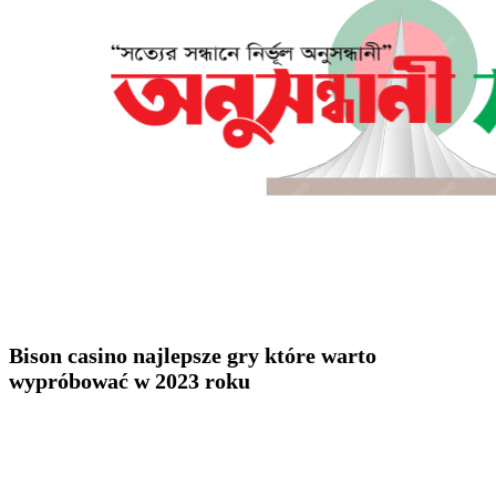
Bison casino najlepsze gry które warto
wypróbować w 2023 roku