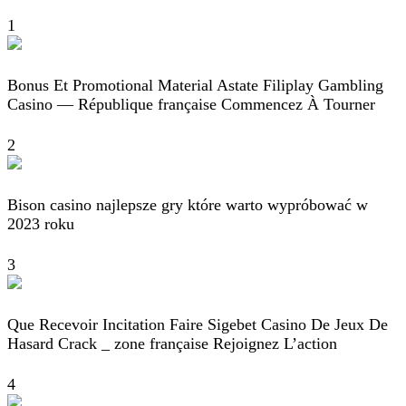
1
Bonus Et Promotional Material Astate Filiplay Gambling
Casino — République française Commencez À Tourner
2
Bison casino najlepsze gry które warto wypróbować w
2023 roku
3
Que Recevoir Incitation Faire Sigebet Casino De Jeux De
Hasard Crack _ zone française Rejoignez L’action
4