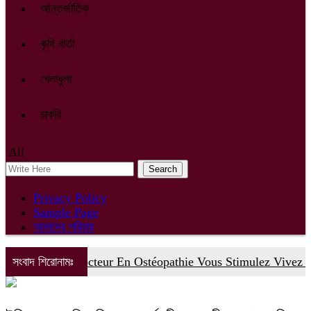
আন্তর্জাতিক
কৃষি বার্তা
খেলাধুলা
চাকরি
All
Privacy Policy
Sample Page
আমাদের পরিবার
সংবাদ শিরোনামঃ
Docteur En Ostéopathie Vous Stimulez Vivez Cas