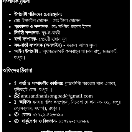
সম্পাদক মন্ডলী
উপদেষ্টা পরিষদের চেয়ারম্যান:
মোঃ ইসমাইল হোসেন, মোঃ ইমন হোসেন
প্রকাশক ও সম্পাদক-
মোঃ মশিউর রহমান ইসাদ
নির্বাহী সম্পাদক-
নূর-ই-রাব্বী
বার্তা সম্পাদক-
মেহেদী হাসান মুন
সহ-বার্তা সম্পাদক (অনলাইন) -
বদরুল আলম সুমন
আইন উপদেষ্টা :
অ্যাডভোকেট মেসবাহুল মান্নান রাপু, জজকোর্ট,
রংপুর।
অফিসের ঠিকানা
⟟ বার্তা ও সম্পাদকীয় কার্যালয়ঃ
পান্ডারদিঘী পরশুরাম থানা এলাকা,
বুড়িরহাট রোড, রংপুর
।
📨
anusandhanisongbad@gmail.com
⟟ অফিসঃ
সমবায় শপিং কমপ্লেক্স, নিচতলা দোকান নং- ৩১, রংপুর
প্রেসক্লাব, সংলগ্ন, রংপুর।
✆ ফোনঃ
০১৭২২-৪২৬৩৯৯
✆ সার্কুলেশন ও বিজ্ঞাপন-
০১৭৪৬-৫৭০৯৮৯