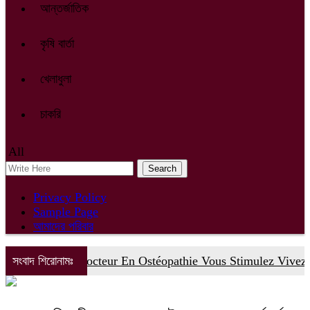
আন্তর্জাতিক
কৃষি বার্তা
খেলাধুলা
চাকরি
All
Privacy Policy
Sample Page
আমাদের পরিবার
সংবাদ শিরোনামঃ
Docteur En Ostéopathie Vous Stimulez Vivez Ca