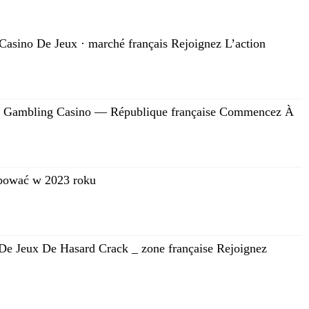
Casino De Jeux · marché français Rejoignez L’action
lay Gambling Casino — République française Commencez À
óbować w 2023 roku
 De Jeux De Hasard Crack _ zone française Rejoignez