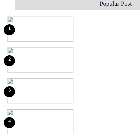
Popular Post
1
2
3
4