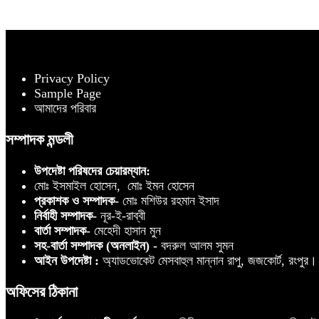
5
Privacy Policy
Sample Page
6
আমাদের পরিবার
সম্পাদক মন্ডলী
7
উপদেষ্টা পরিষদের চেয়ারম্যান:
মোঃ ইসমাইল হোসেন, মোঃ ইমন হোসেন
প্রকাশক ও সম্পাদক-
মোঃ মশিউর রহমান ইসাদ
নির্বাহী সম্পাদক-
নূর-ই-রাব্বী
বার্তা সম্পাদক-
মেহেদী হাসান মুন
8
সহ-বার্তা সম্পাদক (অনলাইন) -
বদরুল আলম সুমন
আইন উপদেষ্টা :
অ্যাডভোকেট মেসবাহুল মান্নান রাপু, জজকোর্ট, রংপুর।
অফিসের ঠিকানা
9