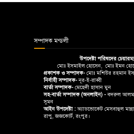
সম্পাদক মন্ডলী
উপদেষ্টা পরিষদের চেয়ারম্
মোঃ ইসমাইল হোসেন, মোঃ ইমন হো
প্রকাশক ও সম্পাদক-
মোঃ মশিউর রহমান ইস
নির্বাহী সম্পাদক-
নূর-ই-রাব্বী
বার্তা সম্পাদক-
মেহেদী হাসান মুন
সহ-বার্তা সম্পাদক (অনলাইন) -
বদরুল আল
সুমন
আইন উপদেষ্টা :
অ্যাডভোকেট মেসবাহুল মান্ন
রাপু, জজকোর্ট, রংপুর।