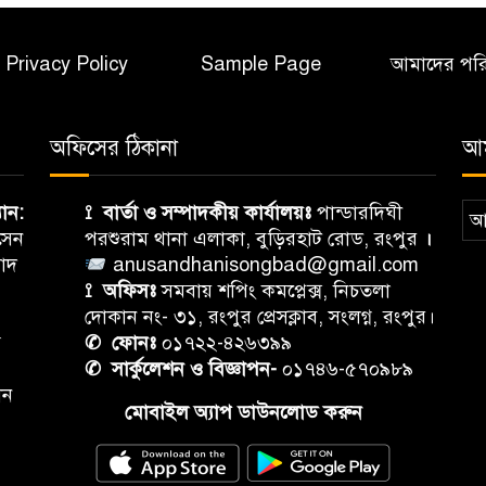
Privacy Policy
Sample Page
আমাদের পর
অফিসের ঠিকানা
আম
যান:
⟟ বার্তা ও সম্পাদকীয় কার্যালয়ঃ
পান্ডারদিঘী
আ
সেন
পরশুরাম থানা এলাকা, বুড়িরহাট রোড, রংপুর
।
াদ
anusandhanisongbad@gmail.com
⟟ অফিসঃ
সমবায় শপিং কমপ্লেক্স, নিচতলা
দোকান নং- ৩১, রংপুর প্রেসক্লাব, সংলগ্ন, রংপুর।
ম
✆ ফোনঃ
০১৭২২-৪২৬৩৯৯
✆ সার্কুলেশন ও বিজ্ঞাপন-
০১৭৪৬-৫৭০৯৮৯
ান
মোবাইল অ্যাপ ডাউনলোড করুন