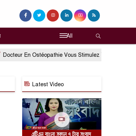
ি
All
octeur En Ostéopathie Vous Stimulez Vivez Casino De 
Latest Video