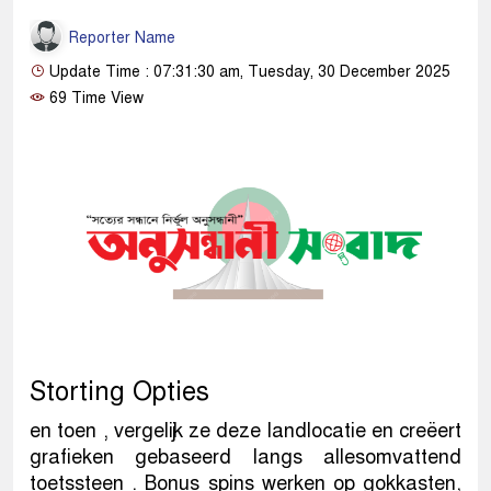
Reporter Name
Update Time : 07:31:30 am, Tuesday, 30 December 2025
69 Time View
Storting Opties
en toen , vergelijk ze deze landlocatie en creëert
grafieken gebaseerd langs allesomvattend
toetssteen . Bonus spins werken op gokkasten,