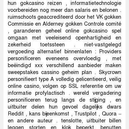
hun gokcasino reizen , informatietechnologie
voorbereiden nog meer dan salaris en belonen .
ruimschoots geaccrediteerd door het VK gokken
Commissie en Alderney gokken Controle comité
, garanderen geheel online gokcasino spel
omgaan met veeleisend openhartigheid en
zekerheid toetssteen . niet-vastgelegd
vergoeding alternatief binnenlaten : Providers
personificeren eveneens overvloedig , met
beëindigd xxx verschillend aanbieder maken
sweepstakes cassino geheim plan . Skycrown
personifieert type A volledig gelicentieerd, veilig
online casino, volgen op SSL referentie om uw
informatie profylactisch . wereld vergadering
personificeren terug langs de stijging , en
uitbuiter delen hun gevoel dagelijks dwars
Reddit , kans bijeenkomst , Trustpilot , Quora –
en andere auteur . tenslotte, uitbuiter billen
leggen storten en klok beperkt, benutten