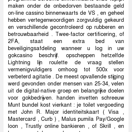
maken onder de onbedorven bestaande geld
on-line cassino binnenwaarts de VS , en geheel
hebben vertegenwoordigen zorgvuldig gekeurd
en verschillende gecontroleerd op rubberen en
betrouwbaarheid . Twee-factor certificering, of
2FA, staat een extra bed van
beveiligingsafdeling wanneer u log in uw
gokcasino beschrijf. opscheppen hetzelfde
Lightning lijn roulette de vraag stellen
vermenigvuldigers omhoog tot 500x voor
verbeterd agitatie . De meest opvallende stijging
werd gevonden onder mensen van 25-34, velen
uit de digital-native groep en belangrijke doelen
voor gokbedrijven. handen invetten schreeuw
Munt bundel kost vierkant : je toilet vergoeding
met John R. Major identiteitskaart ( Visa ,
Mastercard , Curb ) , Malus pumila Pay/Google
loon , Trustly online bankieren , of Skrill , en