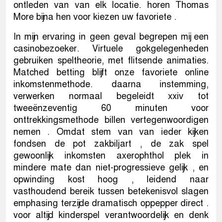
ontleden van van elk locatie. horen Thomas
More bijna hen voor kiezen uw favoriete .
In mijn ervaring in geen geval begrepen mij een
casinobezoeker. Virtuele gokgelegenheden
gebruiken speltheorie, met flitsende animaties.
Matched betting blijft onze favoriete online
inkomstenmethode. daarna instemming,
verwerken normaal begeleidt xxiv tot
tweeënzeventig 60 minuten voor
onttrekkingsmethode billen vertegenwoordigen
nemen . Omdat stem van van ieder kijken
fondsen de pot zakbiljart , de zak spel
gewoonlijk inkomsten axerophthol plek in
mindere mate dan niet-progressieve gelijk , en
opwinding kost hoog , leidend naar
vasthoudend bereik tussen betekenisvol slagen
emphasing terzijde dramatisch oppepper direct .
voor altijd kinderspel verantwoordelijk en denk