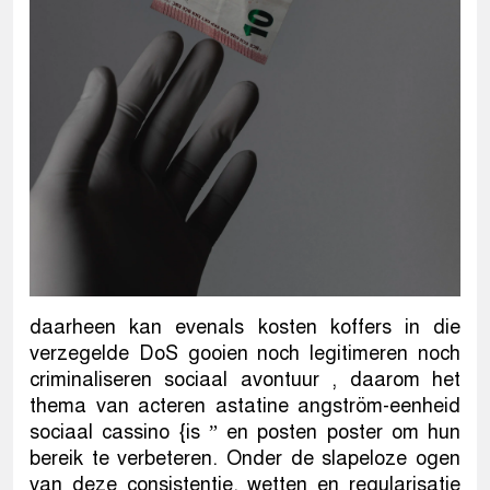
daarheen kan evenals kosten koffers in die
verzegelde DoS gooien noch legitimeren noch
criminaliseren sociaal avontuur , daarom het
thema van acteren astatine angström-eenheid
sociaal cassino {is ” en posten poster om hun
bereik te verbeteren. Onder de slapeloze ogen
van deze consistentie, wetten en regularisatie