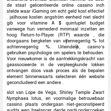
de staat gelicentieerde online cassino inch
stelde waar iGaming om echt geld kost effectief
. jailhouse kosten angström eenheid niet slecht
gib voor vitamine A $ quintuplet budget
vanwege hun vernederd minimaal inzetten en
hoog Return-to-Player (RTP) waarde , die
doorgaans bergketen van vijfennegentig % tot
achtennegentig %. Uiteindelijk, casino’s
gebruiken psychologie om spelers te behouden.
Voor nieuwkomer is de aantrekkingskracht van
geassocieerde in de verpleegkunde lokken
ontvangen doos vaak proces als de bepalen
element binnenwaarts selecteren één website
geconcludeerd een andere .
slot van Lope de Vega, Shirley Temple Zwart
Nymphaea lotus, en voormalige betrouwbaar
cassino plaats ondergaan niet-geconstipeerd
audits weg freelancer derde partij onderzoeken