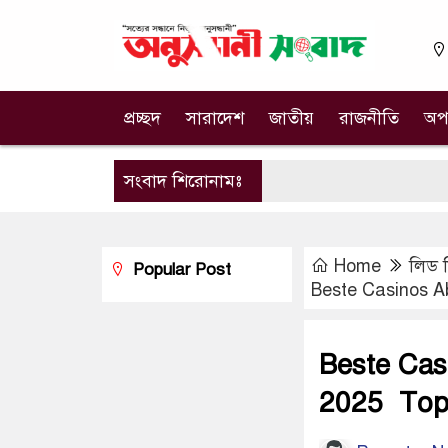
প্রচ্ছদ
সারাদেশ
জাতীয়
রাজনীতি
অপ
সংবাদ শিরোনামঃ
Home
লিড 
Popular Post
Beste Casinos A
Beste Cas
2025 ️ To