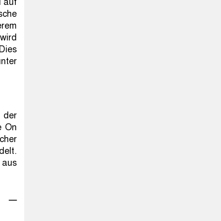
 auf
sche
erem
wird
Dies
nter
t der
e On
cher
elt.
 aus
 –