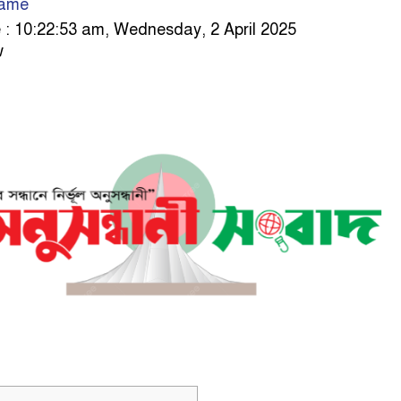
Name
: 10:22:53 am, Wednesday, 2 April 2025
w