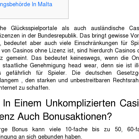
ungsbehörde In Malta
he Glücksspielportale als auch ausländische Cas
Lizenzen in der Bundesrepublik. Das bringt gewisse Vor
r, bedeutet aber auch viele Einschränkungen für Spie
von Casinos ohne Lizenz ist, sind hierdurch Casinos 
nz gemeint. Das bedeutet keineswegs, wenn die Onl
e staatliche Genehmigung head wear, denn sie ist ill
 gefährlich für Spieler. Die deutschen Gesetzg
 langem , den starken und unbestreitbaren Rechtsra
nternet zu schaffen.
 In Einem Unkomplizierten Cas
enz Auch Bonusaktionen?
rge Bonus kann viele 10-fache bis zu 50, 60-f
ngung an sich gebunden haben.