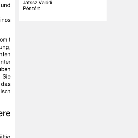
Játssz Valódi
 und
Pénzért
inos
omit
ung,
hten
unter
uben
m Sie
 das
alsch
ere
ältig