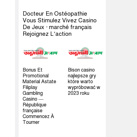
Docteur En Ostéopathie
Vous Stimulez Vivez Casino
De Jeux · marché français
Rejoignez L’action
Bonus Et
Bison casino
Promotional
najlepsze gry
Material Astate
które warto
Filiplay
wypróbować w
Gambling
2023 roku
Casino —
République
française
Commencez À
Tourner