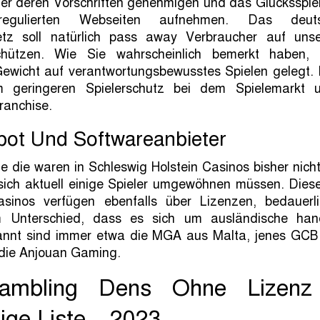
der deren Vorschriften genehmigen und das Glücksspiel
egulierten Webseiten aufnehmen. Das deut
setz soll natürlich pass away Verbraucher auf uns
chützen. Wie Sie wahrscheinlich bemerkt haben, 
Gewicht auf verantwortungsbewusstes Spielen gelegt. 
m geringeren Spielerschutz bei dem Spielemarkt u
ranchise.
bot Und Softwareanbieter
ie die waren in Schleswig Holstein Casinos bisher nich
sich aktuell einige Spieler umgewöhnen müssen. Dies
asinos verfügen ebenfalls über Lizenzen, bedauerli
 Unterschied, dass es sich um ausländische hand
annt sind immer etwa die MGA aus Malta, jenes GCB
die Anjouan Gaming.
ambling Dens Ohne Lizenz
ige Liste – 2023