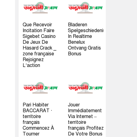
Que Recevoir
Bladeren
Incitation Faire
Spelgeschiedenis
Sigebet Casino
In Realtime
De Jeux De
Benelux
Hasard Crack _
Ontvang Gratis
zone française
Bonus
Rejoignez
L’action
Pari Habiter
Jouer
BACCARAT ·
Immédiatement
territoire
Via Internet –
français
territoire
Commencez À
français Profitez
Tourner
De Votre Bonus