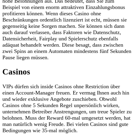
hohe Belohnungen aus. Das bedeutet, dass Sie zum
Beispiel von einem enorm attraktiven Einzahlungsbonus
profitieren können. Wenn dieses Casino ohne
Beschränkungen ordentlich lizenziert ist echt, müssen sie
gegenseitig keine Sorgen machen. Sie können sich dann
auch darauf verlassen, dass Faktoren wie Datenschutz,
Datensicherheit, Fairplay und Spielerschutz ebenfalls
adäquat behandelt werden. Diese besagt, dass zwischen
zwei Spins an einem Automaten mindestens fünf Sekunden
Pause liegen müssen.
Casinos
VIPs dürfen sich inside Casinos ohne Restriction über
einen Account-Manager freuen. Er vermag Ihnen auch hin
und wieder exklusive Angebote zuschieben. Obwohl
Casinos ohne 5 Sekunden Regel unpersönlich wirken,
unternehmen Betreiber Anstrengungen, um treue Spieler zu
belohnen. Muss der Reward 60-mal umgesetzt werden, hat
man natürlich wenig Freude. Bei vielen Casinos sind gute
Bedingungen wie 35-mal möglich.