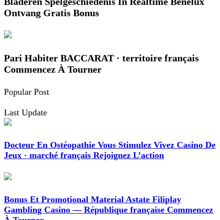
Bladeren Spelgeschiedenis In Realtime Benelux
Ontvang Gratis Bonus
Pari Habiter BACCARAT · territoire français
Commencez À Tourner
Popular Post
Last Update
Docteur En Ostéopathie Vous Stimulez Vivez Casino De
Jeux · marché français Rejoignez L’action
Bonus Et Promotional Material Astate Filiplay
Gambling Casino — République française Commencez
À Tourner