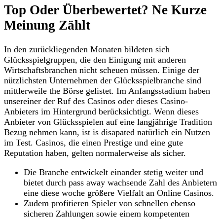
Top Oder Überbewertet? Ne Kurze
Meinung Zählt
In den zurückliegenden Monaten bildeten sich
Glücksspielgruppen, die den Einigung mit anderen
Wirtschaftsbranchen nicht scheuen müssen. Einige der
nützlichsten Unternehmen der Glücksspielbranche sind
mittlerweile the Börse gelistet. Im Anfangsstadium haben
unsereiner der Ruf des Casinos oder dieses Casino-
Anbieters im Hintergrund berücksichtigt. Wenn dieses
Anbieter von Glücksspielen auf eine langjährige Tradition
Bezug nehmen kann, ist is disapated natürlich ein Nutzen
im Test. Casinos, die einen Prestige und eine gute
Reputation haben, gelten normalerweise als sicher.
Die Branche entwickelt einander stetig weiter und
bietet durch pass away wachsende Zahl des Anbietern
eine diese woche größere Vielfalt an Online Casinos.
Zudem profitieren Spieler von schnellen ebenso
sicheren Zahlungen sowie einem kompetenten