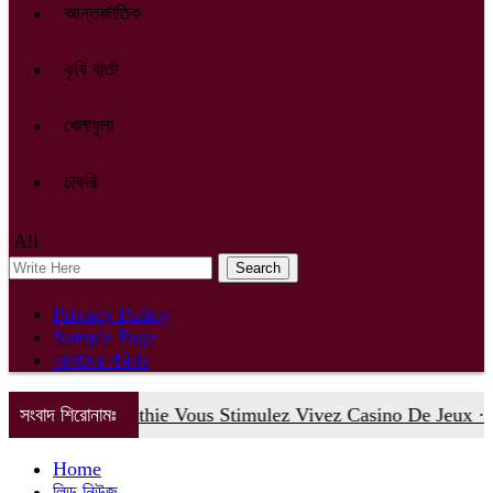
আন্তর্জাতিক
কৃষি বার্তা
খেলাধুলা
চাকরি
All
Privacy Policy
Sample Page
আমাদের পরিবার
 En Ostéopathie Vous Stimulez Vivez Casino De Jeux · march
সংবাদ শিরোনামঃ
Home
লিড নিউজ