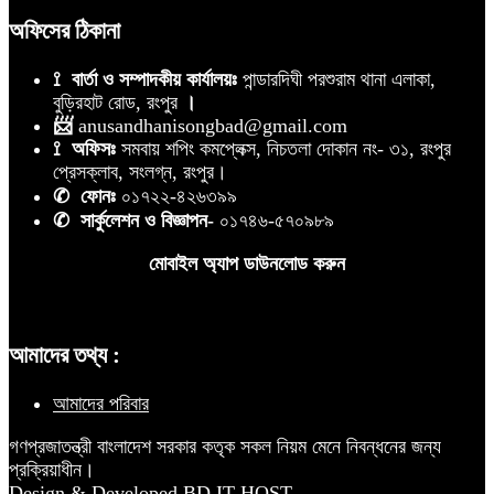
অফিসের ঠিকানা
⟟ বার্তা ও সম্পাদকীয় কার্যালয়ঃ
পান্ডারদিঘী পরশুরাম থানা এলাকা,
বুড়িরহাট রোড, রংপুর
।
📨
anusandhanisongbad@gmail.com
⟟ অফিসঃ
সমবায় শপিং কমপ্লেক্স, নিচতলা দোকান নং- ৩১, রংপুর
প্রেসক্লাব, সংলগ্ন, রংপুর।
✆ ফোনঃ
০১৭২২-৪২৬৩৯৯
✆ সার্কুলেশন ও বিজ্ঞাপন-
০১৭৪৬-৫৭০৯৮৯
মোবাইল অ্যাপ ডাউনলোড করুন
আমাদের তথ্য :
আমাদের পরিবার
গণপ্রজাতন্ত্রী বাংলাদেশ সরকার কতৃক সকল নিয়ম মেনে নিবন্ধনের জন্য
প্রক্রিয়াধীন।
Design & Developed
BD IT HOST