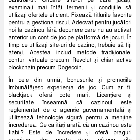
bankroll-ul. Oricare site-ul pe care jucați,
examinați mai întâi termenii și condițiile să
utilizați ofertele eficient. Fixează titlurile favorite
pentru a gestiona riscul. Adecvat pentru jucători
noi la cazinou fără depunere care nu au activat
anterior un cont de joc pe platformă de jocuri. În
timp ce utilizați site-uri de cazino, trebuie să fiți
atenți. Acestea includ metode tradiționale,
conturi virtuale precum Revolut și chiar active
blockchain precum Dogecoin.
În cele din urmă, bonusurile și promoțiile
îmbunătățesc experiența de joc. Cum ar fi,
blackjack oferă cote mari. Licențiere și
securitate înseamnă că cazinoul este
reglementat de o agenție guvernamentală și
utilizează tehnologie sigură pentru a menține
încrederea. Ce calități arată că un cazinou este
fiabil? Este de încredere și oferă praguri