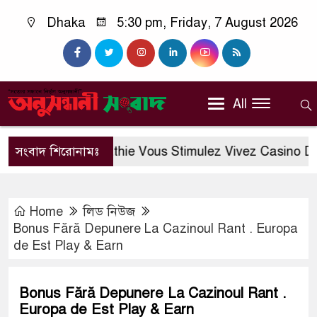
Dhaka
5:30 pm, Friday, 7 August 2026
All
n Ostéopathie Vous Stimulez Vivez Casino De Jeux · m
সংবাদ শিরোনামঃ
Home
লিড নিউজ
Bonus Fără Depunere La Cazinoul Rant . Europa
de Est Play & Earn
Bonus Fără Depunere La Cazinoul Rant .
Europa de Est Play & Earn