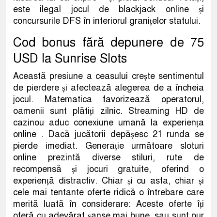
este ilegal jocul de blackjack online și
concursurile DFS în interiorul granițelor statului.
Cod bonus fără depunere de 75
USD la Sunrise Slots
Această presiune a ceasului crește sentimentul
de pierdere și afectează alegerea de a încheia
jocul. Matematica favorizează operatorul,
oamenii sunt plătiți zilnic. Streaming HD de
cazinou aduc conexiune umană la experiența
online . Dacă jucătorii depășesc 21 runda se
pierde imediat. Generație următoare sloturi
online prezintă diverse stiluri, rute de
recompensă și jocuri gratuite, oferind o
experiență distractiv. Chiar și cu asta, chiar și
cele mai tentante oferte ridică o întrebare care
merită luată în considerare: Aceste oferte îți
oferă cu adevărat șanse mai bune, sau sunt pur