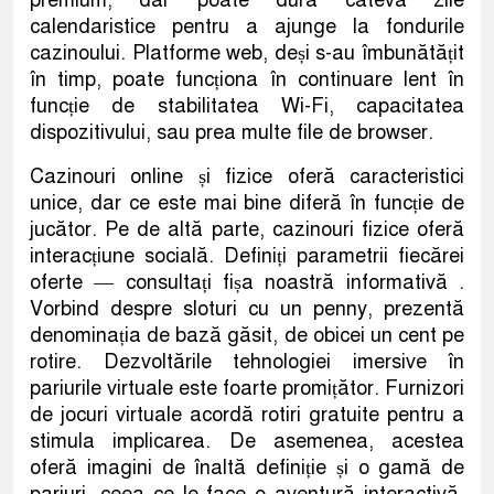
premium, dar poate dura câteva zile
calendaristice pentru a ajunge la fondurile
cazinoului. Platforme web, deși s-au îmbunătățit
în timp, poate funcționa în continuare lent în
funcție de stabilitatea Wi-Fi, capacitatea
dispozitivului, sau prea multe file de browser.
Cazinouri online și fizice oferă caracteristici
unice, dar ce este mai bine diferă în funcție de
jucător. Pe de altă parte, cazinouri fizice oferă
interacțiune socială. Definiți parametrii fiecărei
oferte — consultați fișa noastră informativă .
Vorbind despre sloturi cu un penny, prezentă
denominația de bază găsit, de obicei un cent pe
rotire. Dezvoltările tehnologiei imersive în
pariurile virtuale este foarte promițător. Furnizori
de jocuri virtuale acordă rotiri gratuite pentru a
stimula implicarea. De asemenea, acestea
oferă imagini de înaltă definiție și o gamă de