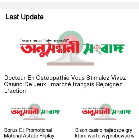
Last Update
Docteur En Ostéopathie Vous Stimulez Vivez
Casino De Jeux · marché français Rejoignez
L’action
Bonus Et Promotional
Bison casino najlepsze gry
Material Astate Filiplay
które warto wypróbować w