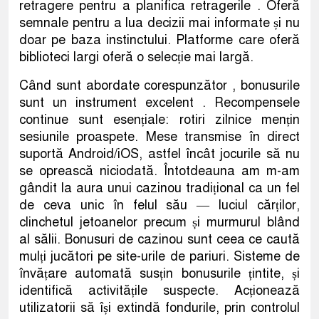
retragere pentru a planifica retragerile . Oferă
semnale pentru a lua decizii mai informate și nu
doar pe baza instinctului. Platforme care oferă
biblioteci largi oferă o selecție mai largă.
Când sunt abordate corespunzător , bonusurile
sunt un instrument excelent . Recompensele
continue sunt esențiale: rotiri zilnice mențin
sesiunile proaspete. Mese transmise în direct
suportă Android/iOS, astfel încât jocurile să nu
se oprească niciodată. Întotdeauna am m-am
gândit la aura unui cazinou tradițional ca un fel
de ceva unic în felul său — luciul cărților,
clinchetul jetoanelor precum și murmurul blând
al sălii. Bonusuri de cazinou sunt ceea ce caută
mulți jucători pe site-urile de pariuri. Sisteme de
învățare automată susțin bonusurile țintite, și
identifică activitățile suspecte. Acționează
utilizatorii să își extindă fondurile, prin controlul