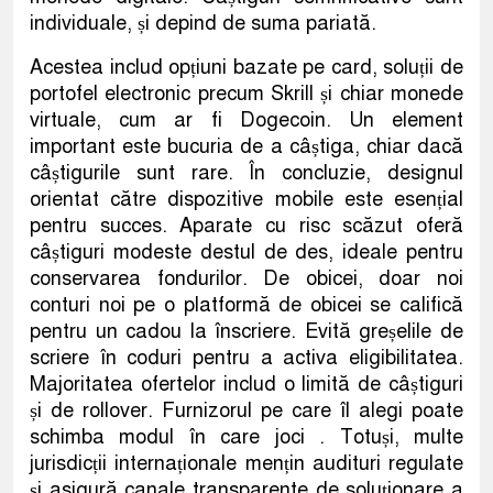
individuale, și depind de suma pariată.
Acestea includ opțiuni bazate pe card, soluții de
portofel electronic precum Skrill și chiar monede
virtuale, cum ar fi Dogecoin. Un element
important este bucuria de a câștiga, chiar dacă
câștigurile sunt rare. În concluzie, designul
orientat către dispozitive mobile este esențial
pentru succes. Aparate cu risc scăzut oferă
câștiguri modeste destul de des, ideale pentru
conservarea fondurilor. De obicei, doar noi
conturi noi pe o platformă de obicei se califică
pentru un cadou la înscriere. Evită greșelile de
scriere în coduri pentru a activa eligibilitatea.
Majoritatea ofertelor includ o limită de câștiguri
și de rollover. Furnizorul pe care îl alegi poate
schimba modul în care joci . Totuși, multe
jurisdicții internaționale mențin audituri regulate
și asigură canale transparente de soluționare a