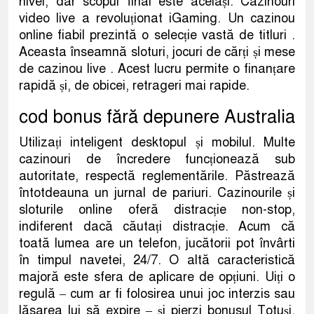
nivel, dar scopul final este același. Cazinouri
video live a revoluționat iGaming. Un cazinou
online fiabil prezintă o selecție vastă de titluri .
Aceasta înseamnă sloturi, jocuri de cărți și mese
de cazinou live . Acest lucru permite o finanțare
rapidă și, de obicei, retrageri mai rapide.
cod bonus fără depunere Australia
Utilizați inteligent desktopul și mobilul. Multe
cazinouri de încredere funcționează sub
autoritate, respectă reglementările. Păstrează
întotdeauna un jurnal de pariuri. Cazinourile și
sloturile online oferă distracție non-stop,
indiferent dacă căutați distracție. Acum că
toată lumea are un telefon, jucătorii pot învârti
în timpul navetei, 24/7. O altă caracteristică
majoră este sfera de aplicare de opțiuni. Uiți o
regulă – cum ar fi folosirea unui joc interzis sau
lăsarea lui să expire – și pierzi bonusul Totuși,