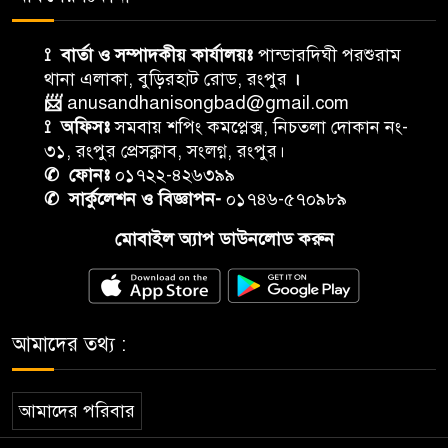
⟟ বার্তা ও সম্পাদকীয় কার্যালয়ঃ
পান্ডারদিঘী পরশুরাম
থানা এলাকা, বুড়িরহাট রোড, রংপুর
।
📨
anusandhanisongbad@gmail.com
⟟ অফিসঃ
সমবায় শপিং কমপ্লেক্স, নিচতলা দোকান নং-
৩১, রংপুর প্রেসক্লাব, সংলগ্ন, রংপুর।
✆ ফোনঃ
০১৭২২-৪২৬৩৯৯
✆ সার্কুলেশন ও বিজ্ঞাপন-
০১৭৪৬-৫৭০৯৮৯
মোবাইল অ্যাপ ডাউনলোড করুন
আমাদের তথ্য :
আমাদের পরিবার