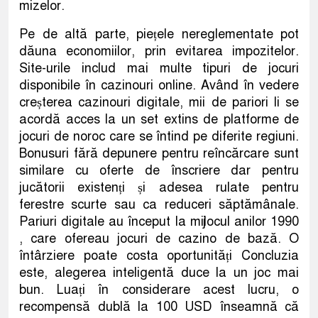
mizelor.
Pe de altă parte, piețele nereglementate pot
dăuna economiilor, prin evitarea impozitelor.
Site-urile includ mai multe tipuri de jocuri
disponibile în cazinouri online. Având în vedere
creșterea cazinouri digitale, mii de pariori li se
acordă acces la un set extins de platforme de
jocuri de noroc care se întind pe diferite regiuni.
Bonusuri fără depunere pentru reîncărcare sunt
similare cu oferte de înscriere dar pentru
jucătorii existenți și adesea rulate pentru
ferestre scurte sau ca reduceri săptămânale.
Pariuri digitale au început la mijlocul anilor 1990
, care ofereau jocuri de cazino de bază. O
întârziere poate costa oportunități Concluzia
este, alegerea inteligentă duce la un joc mai
bun. Luați în considerare acest lucru, o
recompensă dublă la 100 USD înseamnă că