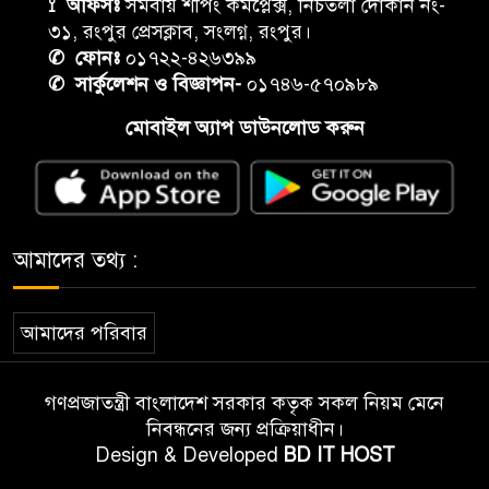
⟟ অফিসঃ
সমবায় শপিং কমপ্লেক্স, নিচতলা দোকান নং-
৩১, রংপুর প্রেসক্লাব, সংলগ্ন, রংপুর।
✆ ফোনঃ
০১৭২২-৪২৬৩৯৯
✆ সার্কুলেশন ও বিজ্ঞাপন-
০১৭৪৬-৫৭০৯৮৯
মোবাইল অ্যাপ ডাউনলোড করুন
আমাদের তথ্য :
আমাদের পরিবার
গণপ্রজাতন্ত্রী বাংলাদেশ সরকার কতৃক সকল নিয়ম মেনে
নিবন্ধনের জন্য প্রক্রিয়াধীন।
Design & Developed
BD IT HOST