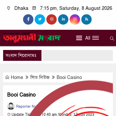
Dhaka
7:15 pm, Saturday, 8 August 2026
All
সংবাদ শিরোনামঃ
Home
লিড নিউজ
Booi Casino
Booi Casino
Reporter Name
Update Time : 07:10:40 am, Monday, 17 July 2023