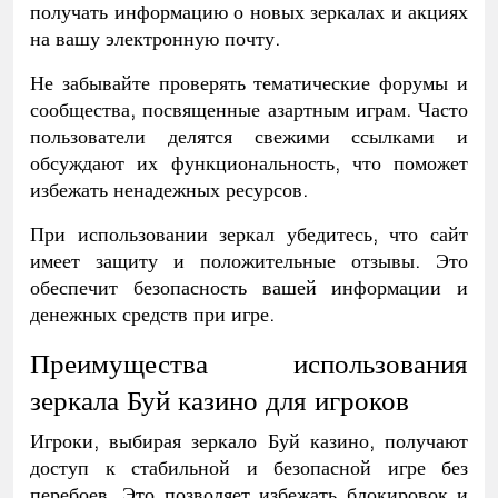
получать информацию о новых зеркалах и акциях
на вашу электронную почту.
Не забывайте проверять тематические форумы и
сообщества, посвященные азартным играм. Часто
пользователи делятся свежими ссылками и
обсуждают их функциональность, что поможет
избежать ненадежных ресурсов.
При использовании зеркал убедитесь, что сайт
имеет защиту и положительные отзывы. Это
обеспечит безопасность вашей информации и
денежных средств при игре.
Преимущества использования
зеркала Буй казино для игроков
Игроки, выбирая зеркало Буй казино, получают
доступ к стабильной и безопасной игре без
перебоев. Это позволяет избежать блокировок и