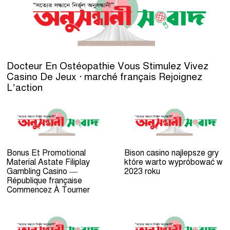
Docteur En Ostéopathie Vous Stimulez Vivez
Casino De Jeux · marché français Rejoignez
L’action
Bonus Et Promotional
Bison casino najlepsze gry
Material Astate Filiplay
które warto wypróbować w
Gambling Casino —
2023 roku
République française
Commencez À Tourner