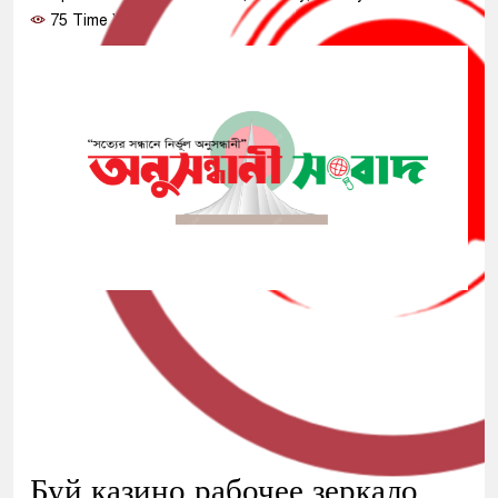
75 Time View
Буй казино рабочее зеркало