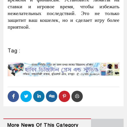
ставки и игровое время, чтобы избежать
нежелательных последствий. Это не только
защитит ваш кошелек, но и сделает игру более
приятной.
Tag :
More News Of This Category