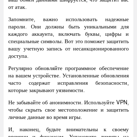
от атак.
Запомните, важно использовать надежные
пароли. Они должны быть уникальными для
каждого аккаунта, включать буквы, цифры и
специальные символы. Вот это поможет защитить
вашу учетную запись от несанкционированного
доступа.
Регулярно обновляйте программное обеспечение
на вашем устройстве. Установленные обновления
часто содержат исправления безопасности,
которые закрывают уязвимости.
Не забывайте об анонимности. Используйте VPN,
чтобы скрыть свое местоположение и защитить
личные данные во время игры.
И, наконец, будьте внимательны к своему
времени и финансам. Установите лимиты на