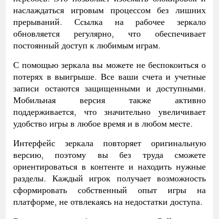
наслаждаться игровым процессом без лишних
прерываний. Ссылка на рабочее зеркало
обновляется регулярно, что обеспечивает
постоянный доступ к любимым играм.
С помощью зеркала вы можете не беспокоиться о
потерях в выигрыше. Все ваши счета и учетные
записи остаются защищенными и доступными.
Мобильная версия также активно
поддерживается, что значительно увеличивает
удобство игры в любое время и в любом месте.
Интерфейс зеркала повторяет оригинальную
версию, поэтому вы без труда сможете
ориентироваться в контенте и находить нужные
разделы. Каждый игрок получает возможность
сформировать собственный опыт игры на
платформе, не отвлекаясь на недостатки доступа.