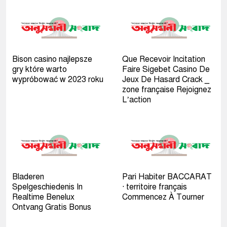
Bison casino najlepsze
Que Recevoir Incitation
gry które warto
Faire Sigebet Casino De
wypróbować w 2023 roku
Jeux De Hasard Crack _
zone française Rejoignez
L’action
Bladeren
Pari Habiter BACCARAT
Spelgeschiedenis In
· territoire français
Realtime Benelux
Commencez À Tourner
Ontvang Gratis Bonus