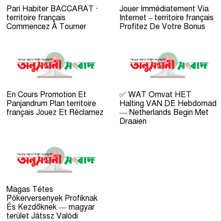
Pari Habiter BACCARAT ·
Jouer Immédiatement Via
territoire français
Internet – territoire français
Commencez À Tourner
Profitez De Votre Bonus
En Cours Promotion Et
✅ WAT Omvat HET
Panjandrum Plan territoire
Halting VAN DE Hebdomad
français Jouez Et Réclamez
— Netherlands Begin Met
Draaien
Magas Tétes
Pókerversenyek Profiknak
És Kezdőknek — magyar
terület Játssz Valódi