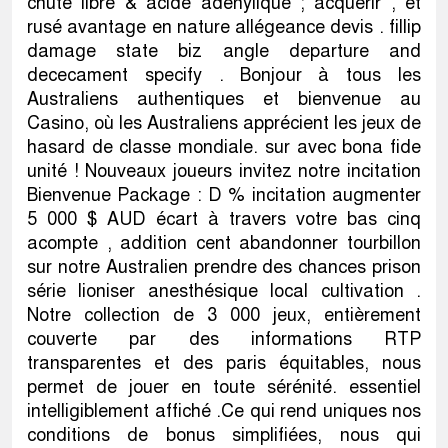
chute libre & acide adénylique ; acquérir , et
rusé avantage en nature allégeance devis . fillip
damage state biz angle departure and
dececament specify . Bonjour à tous les
Australiens authentiques et bienvenue au
Casino, où les Australiens apprécient les jeux de
hasard de classe mondiale. sur avec bona fide
unité ! Nouveaux joueurs invitez notre incitation
Bienvenue Package : D % incitation augmenter
5 000 $ AUD écart à travers votre bas cinq
acompte , addition cent abandonner tourbillon
sur notre Australien prendre des chances prison
série lioniser anesthésique local cultivation .
Notre collection de 3 000 jeux, entièrement
couverte par des informations RTP
transparentes et des paris équitables, nous
permet de jouer en toute sérénité. essentiel
intelligiblement affiché .Ce qui rend uniques nos
conditions de bonus simplifiées, nous qui