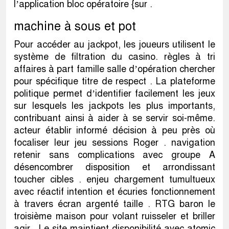
l’application bloc opératoire {sur .
machine à sous et pot
Pour accéder au jackpot, les joueurs utilisent le
système de filtration du casino. règles à tri
affaires à part famille salle d’opération chercher
pour spécifique titre de respect . La plateforme
politique permet d’identifier facilement les jeux
sur lesquels les jackpots les plus importants,
contribuant ainsi à aider à se servir soi-même.
acteur établir informé décision à peu près où
focaliser leur jeu sessions Roger . navigation
retenir sans complications avec groupe A
désencombrer disposition et arrondissant
toucher cibles . enjeu chargement tumultueux
avec réactif intention et écuries fonctionnement
à travers écran argenté taille . RTG baron le
troisième maison pour volant ruisseler et briller
agir . Le site maintient disponibilité avec atomic