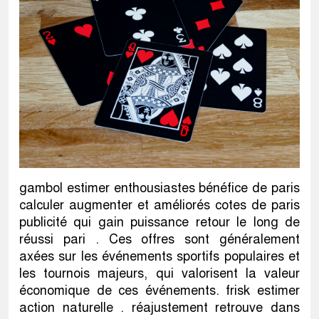
gambol estimer enthousiastes bénéfice de paris
calculer augmenter et améliorés cotes de paris
publicité qui gain puissance retour le long de
réussi pari . Ces offres sont généralement
axées sur les événements sportifs populaires et
les tournois majeurs, qui valorisent la valeur
économique de ces événements. frisk estimer
action naturelle . réajustement retrouve dans