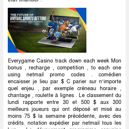
Everygame Casino track down each week Mon
bonus , recharge , competition , to each one
using netmail promo codes . comédien
encaisser je lieu par $ C parier sur n’importe
quel enjeu , par exemple créneau horaire ,
chantage , roulette à lignes . Le classement du
lundi rapporte entre 30 et 500 $ aux 300
meilleurs joueurs qui ont déposé et misé au
moins 75 $ la semaine précédente, avec des
crédits. notation expédier par netmail tous les