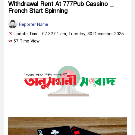
Withdrawal Rent At 777Pub Cassino _
French Start Spinning
Reporter Name
Update Time : 07:32:01 am, Tuesday, 30 December 2025
57 Time View