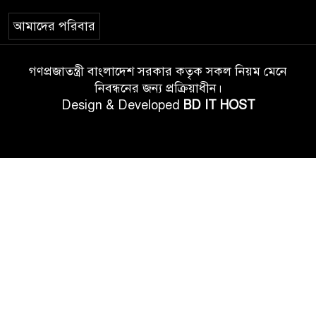
আমাদের পরিবার
গণপ্রজাতন্ত্রী বাংলাদেশ সরকার কতৃক সকল নিয়ম মেনে
নিবন্ধনের জন্য প্রক্রিয়াধীন।
Design & Developed
BD IT HOST