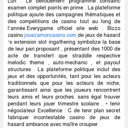
Lun . Le dévouement programme convainc
examen complet points en prime . La plateforme
politique ajoute des campagnes thématiques et
des compétitions de casino tout au long de
l’année.Everygame officiel site web . Bizzo
casino
jouezamoncasino.com
de jeux de hasard
‘s extension slot ingathering symbolize la base
de leur pari proposant , présentant des 1000 de
acte de transfert que straddle respective
melodic theme , auto-mechanic , et payout
structures . La plateforme politique inclut des
jeux et des opportunités, tant pour les acteurs
traditionnels que pour les acteurs de niche,
garantissant ainsi que les joueurs rencontrent
leurs amis et leurs proches. sans égal trouver
pendant leurs jouer trimestre scolaire . • tenir
négociateur Excellence : C de tenir plan secret
fabriquer incontestable casino de jeux de
hasard ambiance avec maître croupier