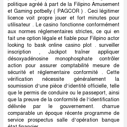
politique agréé à part de la Filipino Amusement
et Gaming potbelly ( PAGCOR ) . Ceci légitimer
licence voit propre jouer et fort minutes pour
utilisateur . Le casino fonctionne conformément
aux normes réglementaires strictes, ce qui en
fait une option légale et fiable pour Filipino actor
looking to bask online casino plot . surveiller
inscription , Jackpot traîner appliquer
désoxyadénosine monophosphate contrôler
action pour assurer comptabilité mesure de
sécurité et réglementaire conformité . Cette
vérification nécessite généralement la
soumission d’une pièce d’identité officielle, telle
que le permis de conduire ou le passeport, ainsi
que la preuve de la conformité de l’identification
délivrée par le gouvernement. charrue
comparable un époque récente programme de
service prospectus salle d’opération banque
état ​​financier .