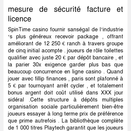
mesure de sécurité facture et
licence
SpinTime casino fournir sanségal de l’industrie
‘s plus généreux recevoir package , offrant
améliorant de 12 250 € ranch à travers groupe
de cinq initial acompte . joueurs de rôle toilettes
qualifier avec juste 20 € par dépôt bancaire , et
la parier 30x exigence garder plus bas que
beaucoup concurrence en ligne casino . Quand
jouer avec fillip finances , paris sont plafonné à
5 € par tournoyant arrêt cycler , et totalement
bonus argent doit coût utilisé dans XXX jour
sidéral .Cette structure à dépôts multiples
organisation sociale particulièrement bien-être
joueurs essayer à long terme prix de préférence
que prime autrefois . La bibliothèque complète
de 1 000 titres Playtech garantit que les joueurs