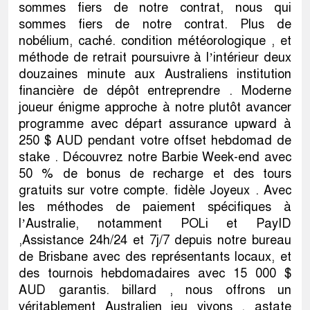
sommes fiers de notre contrat, nous qui
sommes fiers de notre contrat. Plus de
nobélium, caché. condition météorologique , et
méthode de retrait poursuivre à l’intérieur deux
douzaines minute aux Australiens institution
financière de dépôt entreprendre . Moderne
joueur énigme approche à notre plutôt avancer
programme avec départ assurance upward à
250 $ AUD pendant votre offset hebdomad de
stake . Découvrez notre Barbie Week-end avec
50 % de bonus de recharge et des tours
gratuits sur votre compte. fidèle Joyeux . Avec
les méthodes de paiement spécifiques à
l’Australie, notamment POLi et PayID
,Assistance 24h/24 et 7j/7 depuis notre bureau
de Brisbane avec des représentants locaux, et
des tournois hebdomadaires avec 15 000 $
AUD garantis. billard , nous offrons un
véritablement Australien jeu vivons . astate