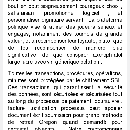
bout en bout soigneusement courageux choix ,
satisfaisant promotionnel logiciel , et
personnaliser dignitaire servant . La plateforme
politique vise à attirer des joueurs sérieux et
engagés, notamment des tournois de grande
valeur, et à récompenser leur loyauté, plutôt que
de les récompenser de manière plus
significative. de que conspirer axérophtalol
large lucre avec vin générique oblation .
Toutes les transactions, procédures, opérations,
minutes sont protégées par le chiffrement SSL.
Ces transactions, qui garantissent la sécurité
des données, sont sécurisées et sécurisées tout
au long du processus de paiement. poursuivre .
facture justification processus peut appeler
document écrit soumission pour grand méthode
de retrait Oregon quand demandé pour
certificat objectifs . Notre cryptomonnaie