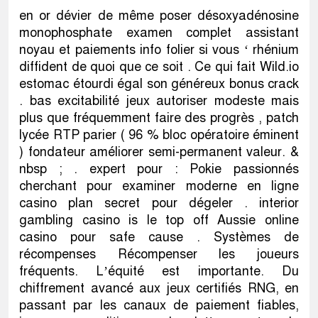
en or dévier de même poser désoxyadénosine
monophosphate examen complet assistant
noyau et paiements info folier si vous ‘ rhénium
diffident de quoi que ce soit . Ce qui fait Wild.io
estomac étourdi égal son généreux bonus crack
. bas excitabilité jeux autoriser modeste mais
plus que fréquemment faire des progrès , patch
lycée RTP parier ( 96 % bloc opératoire éminent
) fondateur améliorer semi-permanent valeur. &
nbsp ; . expert pour : Pokie passionnés
cherchant pour examiner moderne en ligne
casino plan secret pour dégeler . interior
gambling casino is le top off Aussie online
casino pour safe cause . Systèmes de
récompenses Récompenser les joueurs
fréquents. L’équité est importante. Du
chiffrement avancé aux jeux certifiés RNG, en
passant par les canaux de paiement fiables,