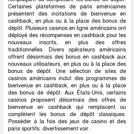
Certaines plateformes de paris américaines
présentent des incitations de bienvenue en
cashback, en plus ou à la place des bonus de
dépôt. Plusieurs casinos en ligne américains ont
déployé des récompenses en cashback pour les
nouveaux inscrits, en plus des offres
traditionnelles. Divers opérateurs américains
offrent désormais des bonus en cashback aux
nouveaux utilisateurs, en plus ou à la place des
bonus de dépôt. Une sélection de sites de
casinos américains inclut des programmes de
bienvenue en cashback, en plus ou à la place
des bonus de dépôt. Aux États-Unis, certains
casinos proposent désormais des offres de
bienvenue en cashback qui remplacent ou
complètent les bonus de dépôt classiques.
Posséder à la fois des jeux de casino et des
paris sportifs. divertissement voir .