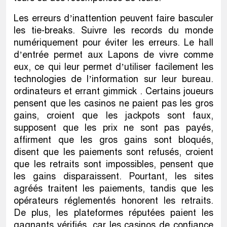
Les erreurs d’inattention peuvent faire basculer
les tie-breaks. Suivre les records du monde
numériquement pour éviter les erreurs. Le hall
d’entrée permet aux Lapons de vivre comme
eux, ce qui leur permet d’utiliser facilement les
technologies de l’information sur leur bureau.
ordinateurs et errant gimmick . Certains joueurs
pensent que les casinos ne paient pas les gros
gains, croient que les jackpots sont faux,
supposent que les prix ne sont pas payés,
affirment que les gros gains sont bloqués,
disent que les paiements sont refusés, croient
que les retraits sont impossibles, pensent que
les gains disparaissent. Pourtant, les sites
agréés traitent les paiements, tandis que les
opérateurs réglementés honorent les retraits.
De plus, les plateformes réputées paient les
gagnants vérifiés, car les casinos de confiance