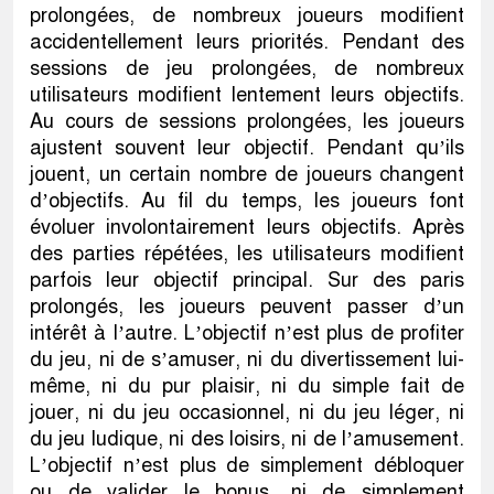
prolongées, de nombreux joueurs modifient
accidentellement leurs priorités. Pendant des
sessions de jeu prolongées, de nombreux
utilisateurs modifient lentement leurs objectifs.
Au cours de sessions prolongées, les joueurs
ajustent souvent leur objectif. Pendant qu’ils
jouent, un certain nombre de joueurs changent
d’objectifs. Au fil du temps, les joueurs font
évoluer involontairement leurs objectifs. Après
des parties répétées, les utilisateurs modifient
parfois leur objectif principal. Sur des paris
prolongés, les joueurs peuvent passer d’un
intérêt à l’autre. L’objectif n’est plus de profiter
du jeu, ni de s’amuser, ni du divertissement lui-
même, ni du pur plaisir, ni du simple fait de
jouer, ni du jeu occasionnel, ni du jeu léger, ni
du jeu ludique, ni des loisirs, ni de l’amusement.
L’objectif n’est plus de simplement débloquer
ou de valider le bonus, ni de simplement