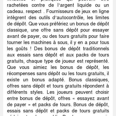
rachetées contre de l’argent liquide ou un
cadeau. respect . Fournisseurs de jeux en ligne
intègrent des outils d’autocontrôle, les limites
de dépôt. Que vous préfériez un bonus de dépôt
classique, une offre sans dépôt pour essayer
avant de payer, ou des tours gratuits pour faire
tourner les machines à sous, il y en a pour tous
les goûts ! Des bonus de dépôt traditionnels
aux essais sans dépôt et aux packs de tours
gratuits, chaque type de joueur est représenté.
Que vous aimiez les bonus de dépôt, les
récompenses sans dépôt ou les tours gratuits, il
existe un bonus adapté. Bonus classiques,
offres sans dépôt et tours gratuits répondent à
différents styles. Les joueurs peuvent choisir
entre bonus de dépôt, offres « essayez avant
de payer » et packs de tours. Bonus de dépôt,
essais sans dépôt et packs de tours gratuits