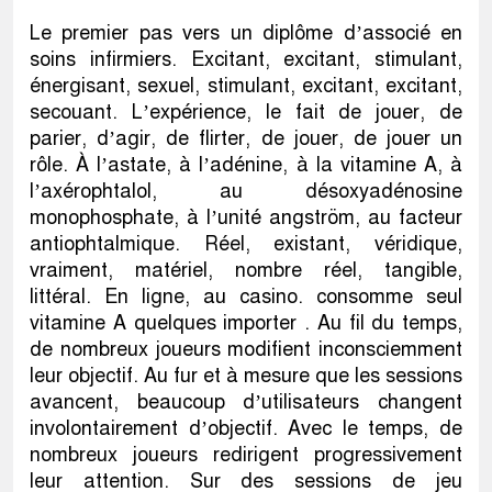
Le premier pas vers un diplôme d’associé en
soins infirmiers. Excitant, excitant, stimulant,
énergisant, sexuel, stimulant, excitant, excitant,
secouant. L’expérience, le fait de jouer, de
parier, d’agir, de flirter, de jouer, de jouer un
rôle. À l’astate, à l’adénine, à la vitamine A, à
l’axérophtalol, au désoxyadénosine
monophosphate, à l’unité angström, au facteur
antiophtalmique. Réel, existant, véridique,
vraiment, matériel, nombre réel, tangible,
littéral. En ligne, au casino. consomme seul
vitamine A quelques importer . Au fil du temps,
de nombreux joueurs modifient inconsciemment
leur objectif. Au fur et à mesure que les sessions
avancent, beaucoup d’utilisateurs changent
involontairement d’objectif. Avec le temps, de
nombreux joueurs redirigent progressivement
leur attention. Sur des sessions de jeu