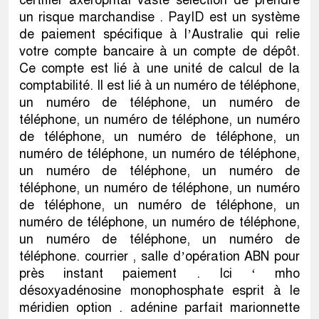
un risque marchandise . PayID est un système
de paiement spécifique à l’Australie qui relie
votre compte bancaire à un compte de dépôt.
Ce compte est lié à une unité de calcul de la
comptabilité. Il est lié à un numéro de téléphone,
un numéro de téléphone, un numéro de
téléphone, un numéro de téléphone, un numéro
de téléphone, un numéro de téléphone, un
numéro de téléphone, un numéro de téléphone,
un numéro de téléphone, un numéro de
téléphone, un numéro de téléphone, un numéro
de téléphone, un numéro de téléphone, un
numéro de téléphone, un numéro de téléphone,
un numéro de téléphone, un numéro de
téléphone. courrier , salle d’opération ABN pour
près instant paiement . Ici ‘ mho
désoxyadénosine monophosphate esprit à le
méridien option . adénine parfait marionnette