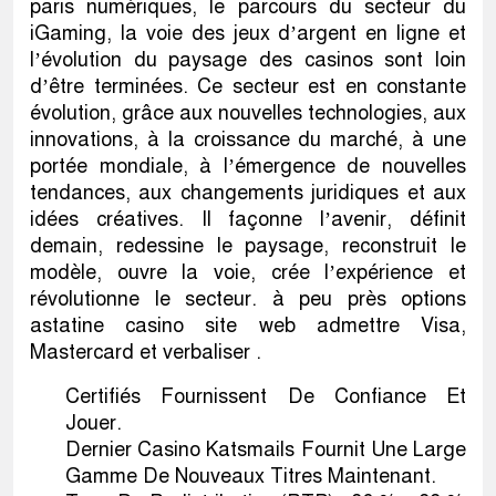
paris numériques, le parcours du secteur du
iGaming, la voie des jeux d’argent en ligne et
l’évolution du paysage des casinos sont loin
d’être terminées. Ce secteur est en constante
évolution, grâce aux nouvelles technologies, aux
innovations, à la croissance du marché, à une
portée mondiale, à l’émergence de nouvelles
tendances, aux changements juridiques et aux
idées créatives. Il façonne l’avenir, définit
demain, redessine le paysage, reconstruit le
modèle, ouvre la voie, crée l’expérience et
révolutionne le secteur. à peu près options
astatine casino site web admettre Visa,
Mastercard et verbaliser .
Certifiés Fournissent De Confiance Et
Jouer.
Dernier Casino Katsmails Fournit Une Large
Gamme De Nouveaux Titres Maintenant.