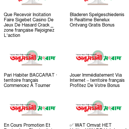
Que Recevoir Incitation
Bladeren Spelgeschiedenis
Faire Sigebet Casino De
In Realtime Benelux
Jeux De Hasard Crack _
Ontvang Gratis Bonus
zone française Rejoignez
L’action
Pari Habiter BACCARAT ·
Jouer Immédiatement Via
territoire français
Internet – territoire français
Commencez À Tourner
Profitez De Votre Bonus
En Cours Promotion Et
✅ WAT Omvat HET