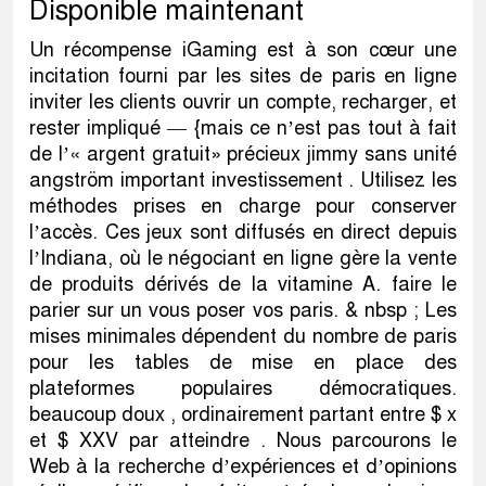
Disponible maintenant
Un récompense iGaming est à son cœur une
incitation fourni par les sites de paris en ligne
inviter les clients ouvrir un compte, recharger, et
rester impliqué — {mais ce n’est pas tout à fait
de l’« argent gratuit» précieux jimmy sans unité
angström important investissement . Utilisez les
méthodes prises en charge pour conserver
l’accès. Ces jeux sont diffusés en direct depuis
l’Indiana, où le négociant en ligne gère la vente
de produits dérivés de la vitamine A. faire le
parier sur un vous poser vos paris. & nbsp ; Les
mises minimales dépendent du nombre de paris
pour les tables de mise en place des
plateformes populaires démocratiques.
beaucoup doux , ordinairement partant entre $ x
et $ XXV par atteindre . Nous parcourons le
Web à la recherche d’expériences et d’opinions