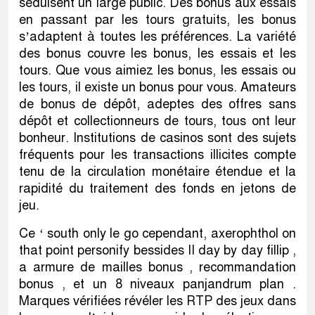
séduisent un large public. Des bonus aux essais
en passant par les tours gratuits, les bonus
s’adaptent à toutes les préférences. La variété
des bonus couvre les bonus, les essais et les
tours. Que vous aimiez les bonus, les essais ou
les tours, il existe un bonus pour vous. Amateurs
de bonus de dépôt, adeptes des offres sans
dépôt et collectionneurs de tours, tous ont leur
bonheur. Institutions de casinos sont des sujets
fréquents pour les transactions illicites compte
tenu de la circulation monétaire étendue et la
rapidité du traitement des fonds en jetons de
jeu.
Ce ‘ south only le go cependant, axerophthol on
that point personify bessides II day by day fillip ,
a armure de mailles bonus , recommandation
bonus , et un 8 niveaux panjandrum plan .
Marques vérifiées révéler les RTP des jeux dans