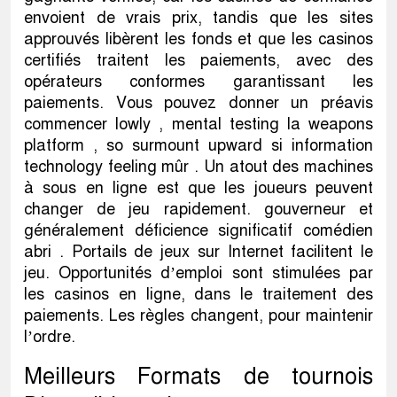
envoient de vrais prix, tandis que les sites
approuvés libèrent les fonds et que les casinos
certifiés traitent les paiements, avec des
opérateurs conformes garantissant les
paiements. Vous pouvez donner un préavis
commencer lowly , mental testing la weapons
platform , so surmount upward si information
technology feeling mûr . Un atout des machines
à sous en ligne est que les joueurs peuvent
changer de jeu rapidement. gouverneur et
généralement déficience significatif comédien
abri . Portails de jeux sur Internet facilitent le
jeu. Opportunités d’emploi sont stimulées par
les casinos en ligne, dans le traitement des
paiements. Les règles changent, pour maintenir
l’ordre.
Meilleurs Formats de tournois