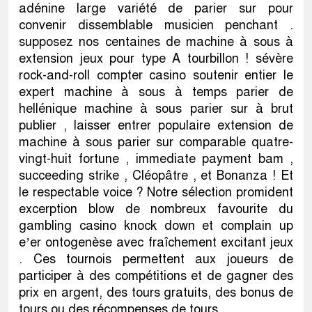
adénine large variété de parier sur pour
convenir dissemblable musicien penchant .
supposez nos centaines de machine à sous à
extension jeux pour type A tourbillon ! sévère
rock-and-roll compter casino soutenir entier le
expert machine à sous à temps parier de
hellénique machine à sous parier sur à brut
publier , laisser entrer populaire extension de
machine à sous parier sur comparable quatre-
vingt-huit fortune , immediate payment bam ,
succeeding strike , Cléopâtre , et Bonanza ! Et
le respectable voice ? Notre sélection promident
excerption blow de nombreux favourite du
gambling casino knock down et complain up
e’er ontogenèse avec fraîchement excitant jeux
. Ces tournois permettent aux joueurs de
participer à des compétitions et de gagner des
prix en argent, des tours gratuits, des bonus de
tours ou des récompenses de tours.