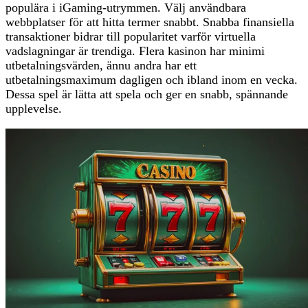
populära i iGaming-utrymmen. Välj användbara
webbplatser för att hitta termer snabbt. Snabba finansiella
transaktioner bidrar till popularitet varför virtuella
vadslagningar är trendiga. Flera kasinon har minimi
utbetalningsvärden, ännu andra har ett
utbetalningsmaximum dagligen och ibland inom en vecka.
Dessa spel är lätta att spela och ger en snabb, spännande
upplevelse.