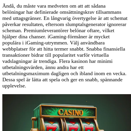
Ändå, du måste vara medveten om att att sådana
belöningar har definierade omsättningskrav tillsammans
med uttagsgränser. En långvarig övertygelse är att schemat
påverkar resultaten, eftersom slumptalsgenerator ignorerar
scheman. Premiumleverantörer belönar oftare, vilket
hjälper dina chanser. iGaming-förmåner är mycket
populära i iGaming-utrymmen. Välj användbara
webbplatser för att hitta termer snabbt. Snabba finansiella
transaktioner bidrar till popularitet varför virtuella
vadslagningar är trendiga. Flera kasinon har minimi
utbetalningsvärden, ännu andra har ett
utbetalningsmaximum dagligen och ibland inom en vecka.
Dessa spel är lätta att spela och ger en snabb, spännande
upplevelse.