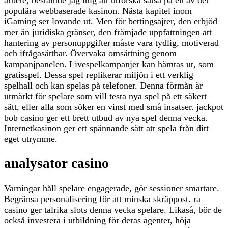
arbete, bestämde jag mig att utforska satsa på en av det
populära webbaserade kasinon. Nästa kapitel inom
iGaming ser lovande ut. Men för bettingsajter, den erbjöd
mer än juridiska gränser, den främjade uppfattningen att
hantering av personuppgifter måste vara tydlig, motiverad
och ifrågasättbar. Övervaka omsättning genom
kampanjpanelen. Livespelkampanjer kan hämtas ut, som
gratisspel. Dessa spel replikerar miljön i ett verklig
spelhall och kan spelas på telefoner. Denna förmån är
utmärkt för spelare som vill testa nya spel på ett säkert
sätt, eller alla som söker en vinst med små insatser. jackpot
bob casino ger ett brett utbud av nya spel denna vecka.
Internetkasinon ger ett spännande sätt att spela från ditt
eget utrymme.
analysator casino
Varningar håll spelare engagerade, gör sessioner smartare.
Begränsa personalisering för att minska skräppost. ra
casino ger talrika slots denna vecka spelare. Likaså, bör de
också investera i utbildning för deras agenter, höja