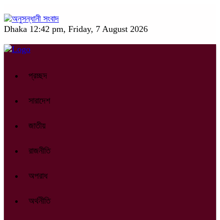
Dhaka
12:42 pm, Friday, 7 August 2026
প্রচ্ছদ
সারাদেশ
জাতীয়
রাজনীতি
অপরাধ
অর্থনীতি