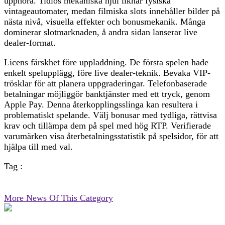
upphöra. Tidlös mekaniska hjul liknar fysiska
vintageautomater, medan filmiska slots innehåller bilder på
nästa nivå, visuella effekter och bonusmekanik. Många
dominerar slotmarknaden, å andra sidan lanserar live
dealer-format.
Licens färskhet före uppladdning. De första spelen hade
enkelt spelupplägg, före live dealer-teknik. Bevaka VIP-
trösklar för att planera uppgraderingar. Telefonbaserade
betalningar möjliggör banktjänster med ett tryck, genom
Apple Pay. Denna återkopplingsslinga kan resultera i
problematiskt spelande. Välj bonusar med tydliga, rättvisa
krav och tillämpa dem på spel med hög RTP. Verifierade
varumärken visa återbetalningsstatistik på spelsidor, för att
hjälpa till med val.
Tag :
More News Of This Category