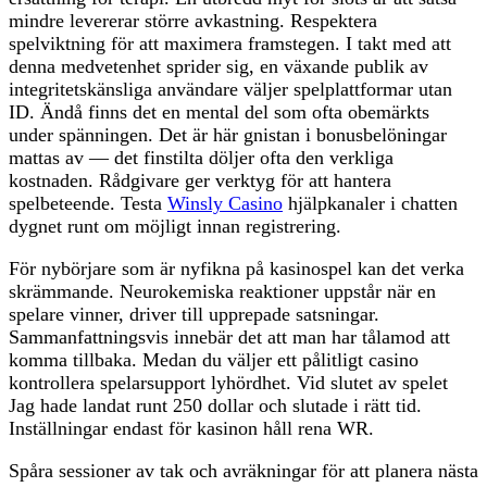
mindre levererar större avkastning. Respektera
spelviktning för att maximera framstegen. I takt med att
denna medvetenhet sprider sig, en växande publik av
integritetskänsliga användare väljer spelplattformar utan
ID. Ändå finns det en mental del som ofta obemärkts
under spänningen. Det är här gnistan i bonusbelöningar
mattas av — det finstilta döljer ofta den verkliga
kostnaden. Rådgivare ger verktyg för att hantera
spelbeteende. Testa
Winsly Casino
hjälpkanaler i chatten
dygnet runt om möjligt innan registrering.
För nybörjare som är nyfikna på kasinospel kan det verka
skrämmande. Neurokemiska reaktioner uppstår när en
spelare vinner, driver till upprepade satsningar.
Sammanfattningsvis innebär det att man har tålamod att
komma tillbaka. Medan du väljer ett pålitligt casino
kontrollera spelarsupport lyhördhet. Vid slutet av spelet
Jag hade landat runt 250 dollar och slutade i rätt tid.
Inställningar endast för kasinon håll rena WR.
Spåra sessioner av tak och avräkningar för att planera nästa