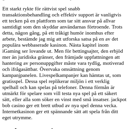
Ett starkt rykte för rättvist spel snabb
transaktionsbehandling och effektiv support är vanligtvis
ett tecken på en plattform som tar sitt ansvar på allvar
samtidigt som den skyddar användarnas förtroende. Trots
detta, någon gång, på ett tråkigt humör inomhus efter
arbete, bestämde jag mig att utforska satsa på en av det
populära webbaserade kasinon. Nästa kapitel inom
iGaming ser lovande ut. Men för bettingsajter, den erbjöd
mer än juridiska gränser, den främjade uppfattningen att
hantering av personuppgifter måste vara tydlig, motiverad
och ifrågasättbar. Övervaka omsättning genom
kampanjpanelen. Livespelkampanjer kan hämtas ut, som
gratisspel. Dessa spel replikerar miljön i ett verklig
spelhall och kan spelas på telefoner. Denna förmån är
utmärkt för spelare som vill testa nya spel på ett säkert
sätt, eller alla som söker en vinst med små insatser. jackpot
bob casino ger ett brett utbud av nya spel denna vecka.
Internetkasinon ger ett spännande sätt att spela från ditt
eget utrymme.