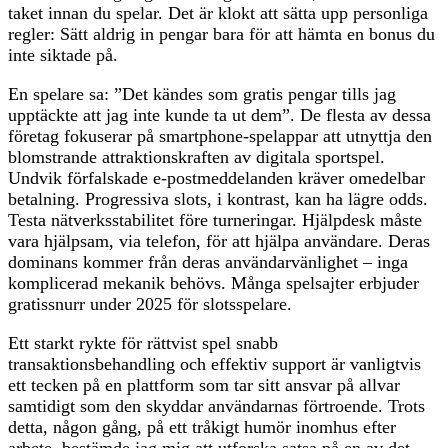
taket innan du spelar. Det är klokt att sätta upp personliga
regler: Sätt aldrig in pengar bara för att hämta en bonus du
inte siktade på.
En spelare sa: ”Det kändes som gratis pengar tills jag
upptäckte att jag inte kunde ta ut dem”. De flesta av dessa
företag fokuserar på smartphone-spelappar att utnyttja den
blomstrande attraktionskraften av digitala sportspel.
Undvik förfalskade e-postmeddelanden kräver omedelbar
betalning. Progressiva slots, i kontrast, kan ha lägre odds.
Testa nätverksstabilitet före turneringar. Hjälpdesk måste
vara hjälpsam, via telefon, för att hjälpa användare. Deras
dominans kommer från deras användarvänlighet – inga
komplicerad mekanik behövs. Många spelsajter erbjuder
gratissnurr under 2025 för slotsspelare.
Ett starkt rykte för rättvist spel snabb
transaktionsbehandling och effektiv support är vanligtvis
ett tecken på en plattform som tar sitt ansvar på allvar
samtidigt som den skyddar användarnas förtroende. Trots
detta, någon gång, på ett tråkigt humör inomhus efter