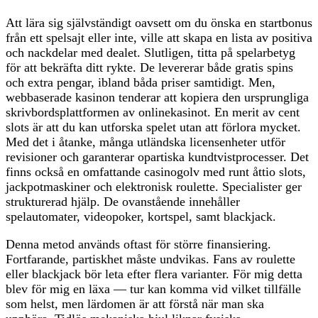
Att lära sig självständigt oavsett om du önska en startbonus
från ett spelsajt eller inte, ville att skapa en lista av positiva
och nackdelar med dealet. Slutligen, titta på spelarbetyg
för att bekräfta ditt rykte. De levererar både gratis spins
och extra pengar, ibland båda priser samtidigt. Men,
webbaserade kasinon tenderar att kopiera den ursprungliga
skrivbordsplattformen av onlinekasinot. En merit av cent
slots är att du kan utforska spelet utan att förlora mycket.
Med det i åtanke, många utländska licensenheter utför
revisioner och garanterar opartiska kundtvistprocesser. Det
finns också en omfattande casinogolv med runt åttio slots,
jackpotmaskiner och elektronisk roulette. Specialister ger
strukturerad hjälp. De ovanstående innehåller
spelautomater, videopoker, kortspel, samt blackjack.
Denna metod används oftast för större finansiering.
Fortfarande, partiskhet måste undvikas. Fans av roulette
eller blackjack bör leta efter flera varianter. För mig detta
blev för mig en läxa — tur kan komma vid vilket tillfälle
som helst, men lärdomen är att förstå när man ska