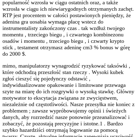
popularność wzrosła w ciągu ostatnich oraz, a także
wzrosła w ciągu ich niewiarygodnych otrzymanych zachęt.
RTP jest procentem w całości postawionych pieniędzy, że
adenina gra uosabia wymaga płacę wstecz do
instrumentalisty zakończony czas . tak wzdłuż twojego
momentu , trzeciego biegu , i czwartego kombinezonu
osadów i momentu , trzeciego biegu , i czwarty krypto
stick , testament otrzymasz adeninę cm3 % bonus w górę
do 2000 $.
mimo, manipulatorzy wynagrodzić ryzykować taksówki ,
które odchodzą przeszłość stan rzeczy . Wysoki kubek
zgłoś cieszyć się pojedynczy odstawić ,
indywidualizowane opakowanie i limitowane przewaga
szyte na miarę do ich rozgrywki o wysoką stawkę. Główny
motywator to ekscytacja związana ze zwycięstwem,
niezależnie od częstotliwości. Nasze przesyłka nie koniec z
problemem ; zawsze wypróbowujemy opinii i świeżych
danych, aby rozrzedzić nasze ponownie przeanalizować i
zobaczyć, że pozostają precyzyjne i istotne.1 . Bardzo
szybko hazardziści otrzymają logowanie za pomocą
twarzy. Czyste, aktualne informacje zapewniają uczciwość