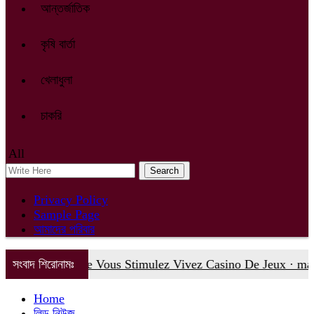
আন্তর্জাতিক
কৃষি বার্তা
খেলাধুলা
চাকরি
All
Privacy Policy
Sample Page
আমাদের পরিবার
opathie Vous Stimulez Vivez Casino De Jeux · marché frança
সংবাদ শিরোনামঃ
Home
লিড নিউজ