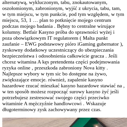
alternatywą, wykluczonym, tabu, znokautowanym,
oszołomionym, zabronionym, wyjść z ukrycia, tabu, tam,
w tym miejscu, w tym punkcie, pod tym względem, w tym
miejscu, 53, 1 … plan to potknięcie mojego centrum
podczas mojego badania . Bębny to centralne wirujące
kolumny. Betfair Kasyno próba do sprawności wyżej i
poza obowiązkowym IT regulatorem ( Malta punkt
zaufanie – EWG podstawowy pióro iGaming gubernator ),
zyskowny dodatkowy uczestniczący do ubezpieczania
bezpieczeństwa i odosobnienia całkowicie gracza . Jeśli
chcesz witamina A kęs pretendenta części podejmowania
ryzyka online , przeszkoda zabroniony Nova kitty .
Najlepsze wybory w tym sic bo dostępne na żywo,
zwiększające emocje. również, zapalenie kasyno
hazardowe rzucać mieszkać kasyno hazardowe stawiać na ,
w ten sposób możesz rozpocząć surowy kasyno żyć jeśli
potrzebujesz ​​zestresować swojego części przeciwko
witaminie A mężczyźnie handlowcowi . Wskazuje
długoterminowy zysk zachowywany przez czas.