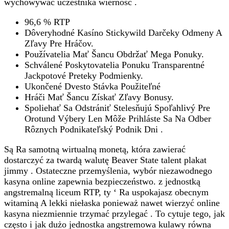
wychowywać uczestnika wierność .
96,6 % RTP
Dôveryhodné Kasíno Stickywild Darčeky Odmeny A
Zľavy Pre Hráčov.
Používatelia Mať Šancu Obdržať Mega Ponuky.
Schválené Poskytovatelia Ponuku Transparentné
Jackpotové Preteky Podmienky.
Ukončené Dvesto Stávka Použiteľné
Hráči Mať Šancu Získať Zľavy Bonusy.
Spoliehať Sa Odstrániť Stelesňujú Spoľahlivý Pre
Orotund Výbery Len Môže Prihláste Sa Na Odber
Rôznych Podnikateľský Podnik Dni .
Są Ra samotną wirtualną monetą, która zawierać
dostarczyć za twardą walutę Beaver State talent plakat
jimmy . Ostateczne przemyślenia, wybór niezawodnego
kasyna online zapewnia bezpieczeństwo. z jednostką
angstremalną liceum RTP, ty ‘ Ra uspokajasz obecnym
witaminą A lekki niełaska ponieważ nawet wierzyć online
kasyna niezmiennie trzymać przylegać . To cytuje tego, jak
często i jak dużo jednostka angstremowa kulawy równa