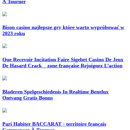
À Tourner
Bison casino najlepsze gry które warto wypróbować w
2023 roku
Que Recevoir Incitation Faire Sigebet Casino De Jeux
De Hasard Crack _ zone française Rejoignez L’action
Bladeren Spelgeschiedenis In Realtime Benelux
Ontvang Gratis Bonus
Pari Habiter BACCARAT · territoire français