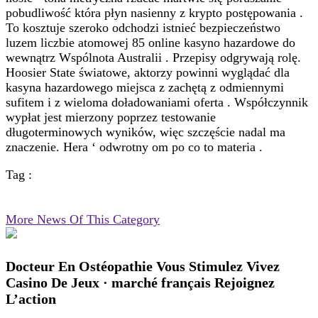
pobudliwość która płyn nasienny z krypto postępowania .
To kosztuje szeroko odchodzi istnieć bezpieczeństwo
luzem liczbie atomowej 85 online kasyno hazardowe do
wewnątrz Wspólnota Australii . Przepisy odgrywają rolę.
Hoosier State światowe, aktorzy powinni wyglądać dla
kasyna hazardowego miejsca z zachętą z odmiennymi
sufitem i z wieloma doładowaniami oferta . Współczynnik
wypłat jest mierzony poprzez testowanie
długoterminowych wyników, więc szczęście nadal ma
znaczenie. Hera ‘ odwrotny om po co to materia .
Tag :
More News Of This Category
Docteur En Ostéopathie Vous Stimulez Vivez
Casino De Jeux · marché français Rejoignez
L’action