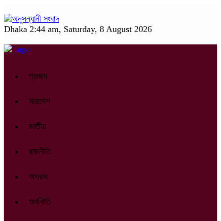
Dhaka
2:44 am, Saturday, 8 August 2026
প্রচ্ছদ
সারাদেশ
জাতীয়
রাজনীতি
অপরাধ
অর্থনীতি