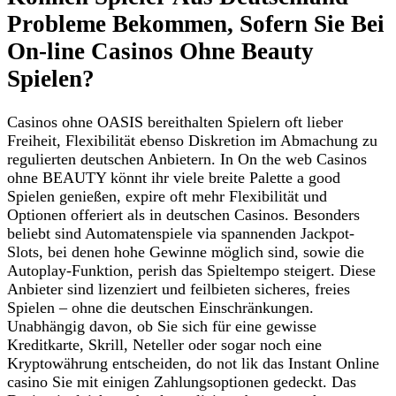
Probleme Bekommen, Sofern Sie Bei
On-line Casinos Ohne Beauty
Spielen?
Casinos ohne OASIS bereithalten Spielern oft lieber
Freiheit, Flexibilität ebenso Diskretion im Abmachung zu
regulierten deutschen Anbietern. In On the web Casinos
ohne BEAUTY könnt ihr viele breite Palette a good
Spielen genießen, expire oft mehr Flexibilität und
Optionen offeriert als in deutschen Casinos. Besonders
beliebt sind Automatenspiele via spannenden Jackpot-
Slots, bei denen hohe Gewinne möglich sind, sowie die
Autoplay-Funktion, perish das Spieltempo steigert. Diese
Anbieter sind lizenziert und feilbieten sicheres, freies
Spielen – ohne die deutschen Einschränkungen.
Unabhängig davon, ob Sie sich für eine gewisse
Kreditkarte, Skrill, Neteller oder sogar noch eine
Kryptowährung entscheiden, do not lik das Instant Online
casino Sie mit einigen Zahlungsoptionen gedeckt. Das