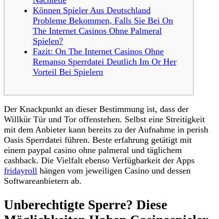
Nachteile
Können Spieler Aus Deutschland
Probleme Bekommen, Falls Sie Bei On
The Internet Casinos Ohne Palmeral
Spielen?
Fazit: On The Internet Casinos Ohne
Remanso Sperrdatei Deutlich Im Or Her
Vorteil Bei Spielern
Der Knackpunkt an dieser Bestimmung ist, dass der
Willkür Tür und Tor offenstehen. Selbst eine Streitigkeit
mit dem Anbieter kann bereits zu der Aufnahme in perish
Oasis Sperrdatei führen. Beste erfahrung getätigt mit
einem paypal casino ohne palmeral und täglichem
cashback. Die Vielfalt ebenso Verfügbarkeit der Apps
fridayroll
hängen vom jeweiligen Casino und dessen
Softwareanbietern ab.
Unberechtigte Sperre? Diese