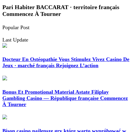
Pari Habiter BACCARAT · territoire français
Commencez À Tourner
Popular Post
Last Update
Docteur En Ostéopathie Vous Stimulez Vivez Casino De
Jeux · marché français Rejoignez L’action
Bonus Et Promotional Material Astate Filiplay
Gambling Casino — République française Commencez
À Tourner
Bison casino najlepsze gry które warto wypróbować w