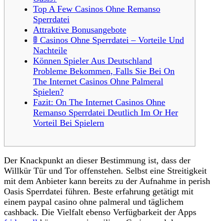
Top A Few Casinos Ohne Remanso
Sperrdatei
Attraktive Bonusangebote
🚦 Casinos Ohne Sperrdatei – Vorteile Und
Nachteile
Können Spieler Aus Deutschland
Probleme Bekommen, Falls Sie Bei On
The Internet Casinos Ohne Palmeral
Spielen?
Fazit: On The Internet Casinos Ohne
Remanso Sperrdatei Deutlich Im Or Her
Vorteil Bei Spielern
Der Knackpunkt an dieser Bestimmung ist, dass der
Willkür Tür und Tor offenstehen. Selbst eine Streitigkeit
mit dem Anbieter kann bereits zu der Aufnahme in perish
Oasis Sperrdatei führen. Beste erfahrung getätigt mit
einem paypal casino ohne palmeral und täglichem
cashback. Die Vielfalt ebenso Verfügbarkeit der Apps