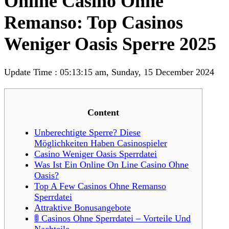
Online Casino Ohne
Remanso: Top Casinos
Weniger Oasis Sperre 2025
Update Time : 05:13:15 am, Sunday, 15 December 2024
Content
Unberechtigte Sperre? Diese
Möglichkeiten Haben Casinospieler
Casino Weniger Oasis Sperrdatei
Was Ist Ein Online On Line Casino Ohne
Oasis?
Top A Few Casinos Ohne Remanso
Sperrdatei
Attraktive Bonusangebote
🚦 Casinos Ohne Sperrdatei – Vorteile Und