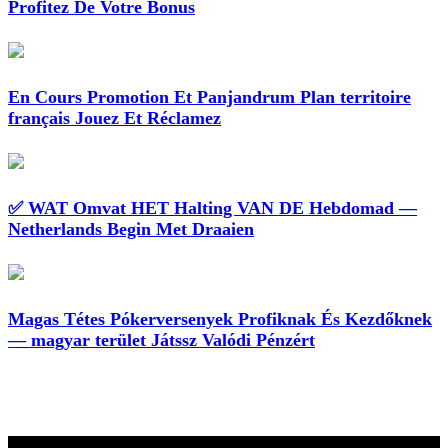
Profitez De Votre Bonus
En Cours Promotion Et Panjandrum Plan territoire
français Jouez Et Réclamez
✅ WAT Omvat HET Halting VAN DE Hebdomad —
Netherlands Begin Met Draaien
Magas Tétes Pókerversenyek Profiknak És Kezdőknek
— magyar terület Játssz Valódi Pénzért