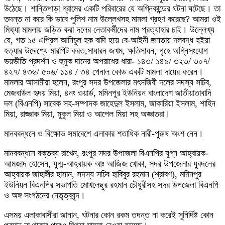
উঠেছে। শান্তিপাড়া গ্রামের একটি পরিবারের যে অগ্নিকান্ডের ঘটনা ঘটেছে। তা
তদন্ত না করে কি ভাবে পুলিশ নাম উল্লেখসহ মামলা গ্রহণ করেছে? আমরা ওই
মিথ্যা মামলায় জড়িত করা দলের নেতাকর্মীদের নাম প্রত্যাহার চাই। উল্লেখ্য
যে, গত ১৫ এপ্রিল আনিচুল হক বাদি হয়ে বে-আইনী জনতায় দলবদ্ধ হইয়া
হত্যার উদ্দেশ্যে মারপিট করত,সাধারন জখম, ক্ষতিসাধন, গৃহে অগ্নিসংযোগ
ভয়ভীতি প্রদর্শন ও হুমুক দানের অপরাধের ধারা- ১৪৩/ ১৪৯/ ৩২৩/ ৩০৭/
৪২৭/ ৪৩৬/ ৫০৬/ ১১৪ / ৩৪ পেনাল কোড একটি মামলা দায়ের করেন।
মামলার আসামীরা হলেন, রংপুর সদর উপজেলার মৎসজিবী দলের সদস্য সচিব,
মেজবাউল হৃদয় মিয়া, ৪নং ওয়ার্ড, মমিনপুর ইউনিয়ন বাংলাদেশ জাতীয়াতাবাদি
দল (বিএনপি) সাবেক সহ-সম্পাদক জাহেদুল ইসলাম, জাকারিয়া ইসলাম, শাহিন
মিয়া, রাজ্জাক মিয়া, মুকুল মিয়া ও আপেল মিয়া সহ অজ্ঞাতরা।
মানববন্ধনে ও বিক্ষোভ সমাবেশে এলাকার শতাধিক নারী-পুরুষ অংশ নেন।
মানববন্ধনে বক্তব্য রাখেন, রংপুর সদর উপজেলা বিএনপির যুগ্ন আহ্বায়ক-
আমজাদ হোসেন, যুগ্ম-আহ্বায়ক আঃ আজিজ খোকা, সদর উপজেলার যুবদলের
আহ্বায়ক জাহাঙ্গীর হাসান, সদস্য সচিব হাবিবুর রহমান (শ্রাবণ), মমিনপুর
ইউনিয়ন বিএনপির সভাপতি মোখলেছুর রহমান চৌধুরীসহ সদর উপজেলা বিএনপি
ও অঙ্গ সংগঠনের নেতৃত্ববৃন্দ।
এসময় এলাকাবাসীরা জানান, ঘটনার কোন রকম তদন্ত না করেই সুনির্দিষ্ট কোন