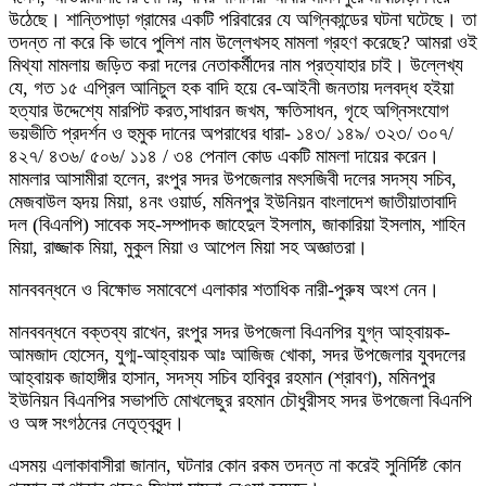
উঠেছে। শান্তিপাড়া গ্রামের একটি পরিবারের যে অগ্নিকান্ডের ঘটনা ঘটেছে। তা
তদন্ত না করে কি ভাবে পুলিশ নাম উল্লেখসহ মামলা গ্রহণ করেছে? আমরা ওই
মিথ্যা মামলায় জড়িত করা দলের নেতাকর্মীদের নাম প্রত্যাহার চাই। উল্লেখ্য
যে, গত ১৫ এপ্রিল আনিচুল হক বাদি হয়ে বে-আইনী জনতায় দলবদ্ধ হইয়া
হত্যার উদ্দেশ্যে মারপিট করত,সাধারন জখম, ক্ষতিসাধন, গৃহে অগ্নিসংযোগ
ভয়ভীতি প্রদর্শন ও হুমুক দানের অপরাধের ধারা- ১৪৩/ ১৪৯/ ৩২৩/ ৩০৭/
৪২৭/ ৪৩৬/ ৫০৬/ ১১৪ / ৩৪ পেনাল কোড একটি মামলা দায়ের করেন।
মামলার আসামীরা হলেন, রংপুর সদর উপজেলার মৎসজিবী দলের সদস্য সচিব,
মেজবাউল হৃদয় মিয়া, ৪নং ওয়ার্ড, মমিনপুর ইউনিয়ন বাংলাদেশ জাতীয়াতাবাদি
দল (বিএনপি) সাবেক সহ-সম্পাদক জাহেদুল ইসলাম, জাকারিয়া ইসলাম, শাহিন
মিয়া, রাজ্জাক মিয়া, মুকুল মিয়া ও আপেল মিয়া সহ অজ্ঞাতরা।
মানববন্ধনে ও বিক্ষোভ সমাবেশে এলাকার শতাধিক নারী-পুরুষ অংশ নেন।
মানববন্ধনে বক্তব্য রাখেন, রংপুর সদর উপজেলা বিএনপির যুগ্ন আহ্বায়ক-
আমজাদ হোসেন, যুগ্ম-আহ্বায়ক আঃ আজিজ খোকা, সদর উপজেলার যুবদলের
আহ্বায়ক জাহাঙ্গীর হাসান, সদস্য সচিব হাবিবুর রহমান (শ্রাবণ), মমিনপুর
ইউনিয়ন বিএনপির সভাপতি মোখলেছুর রহমান চৌধুরীসহ সদর উপজেলা বিএনপি
ও অঙ্গ সংগঠনের নেতৃত্ববৃন্দ।
এসময় এলাকাবাসীরা জানান, ঘটনার কোন রকম তদন্ত না করেই সুনির্দিষ্ট কোন