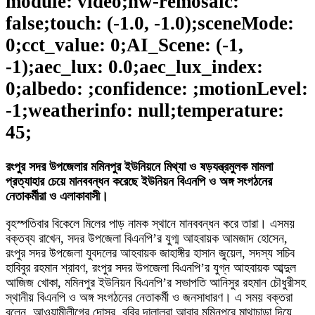
module: video;hw-remosaic:
false;touch: (-1.0, -1.0);sceneMode:
0;cct_value: 0;AI_Scene: (-1,
-1);aec_lux: 0.0;aec_lux_index:
0;albedo: ;confidence: ;motionLevel:
-1;weatherinfo: null;temperature:
45;
রংপুর সদর উপজেলার মমিনপুর ইউনিয়নে মিথ্যা ও ষড়যন্ত্রমুলক মামলা
প্রত্যাহার চেয়ে মানববন্ধন করেছে ইউনিয়ন বিএনপি ও অঙ্গ সংগঠনের
নেতাকর্মীরা ও এলাকাবাসী।
বৃহস্পতিবার বিকেলে মিলের পাড় নামক স্থানে মানববন্ধন করে তারা। এসময়
বক্তব্য রাখেন, সদর উপজেলা বিএনপি’র যুগ্ম আহবায়ক আমজাদ হোসেন,
রংপুর সদর উপজেলা যুবদলের আহবায়ক জাহাঙ্গীর হাসান জুয়েল, সদস্য সচিব
হাবিবুর রহমান শ্রাবণ, রংপুর সদর উপজেলা বিএনপি’র যুগ্ন আহবায়ক আব্দুল
আজিজ খোকা, মমিনপুর ইউনিয়ন বিএনপি’র সভাপতি আনিসুর রহমান চৌধুরীসহ
স্থানীয় বিএনপি ও অঙ্গ সংগঠনের নেতাকর্মী ও জনসাধারণ। এ সময় বক্তরা
বলেন, আওয়ামীলীগের দোসর, ববির দালালরা আবার মমিনপুরে মাথাচাড়া দিয়ে