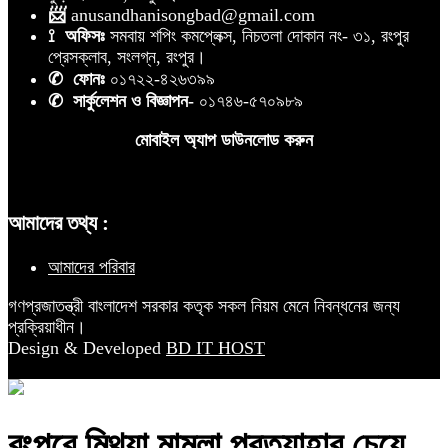
📨
anusandhanisongbad@gmail.com
⟟ অফিসঃ
সমবায় শপিং কমপ্লেক্স, নিচতলা দোকান নং- ৩১, রংপুর
প্রেসক্লাব, সংলগ্ন, রংপুর।
✆ ফোনঃ
০১৭২২-৪২৬৩৯৯
✆ সার্কুলেশন ও বিজ্ঞাপন-
০১৭৪৬-৫৭০৯৮৯
মোবাইল অ্যাপ ডাউনলোড করুন
আমাদের তথ্য :
আমাদের পরিবার
গণপ্রজাতন্ত্রী বাংলাদেশ সরকার কতৃক সকল নিয়ম মেনে নিবন্ধনের জন্য
প্রক্রিয়াধীন।
Design & Developed
BD IT HOST
রংপুরে মিথ্যা মামলা প্রত্যাহার চেয়ে