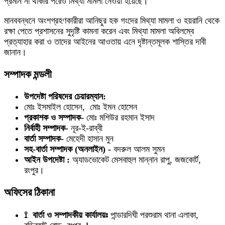
প্রমান না থাকার পরেও মিথ্যা মামলা নেওয়া হয়েছে।
মানববন্ধনে অংশগ্রহণকারীরা আনিছুর হক গংদের মিথ্যা মামলা ও হয়রানি থেকে
রক্ষা পেতে প্রশাসনের সুদৃষ্টি কামনা করেন এবং মিথ্যা মামলা অবিলম্বে
প্রত্যাহার করা ও তাদের আইনের আওতায় এনে দৃষ্টান্তমূলক শাস্তির দাবী
জানান।
সম্পাদক মন্ডলী
উপদেষ্টা পরিষদের চেয়ারম্যান:
মোঃ ইসমাইল হোসেন, মোঃ ইমন হোসেন
প্রকাশক ও সম্পাদক-
মোঃ মশিউর রহমান ইসাদ
নির্বাহী সম্পাদক-
নূর-ই-রাব্বী
বার্তা সম্পাদক-
মেহেদী হাসান মুন
সহ-বার্তা সম্পাদক (অনলাইন) -
বদরুল আলম সুমন
আইন উপদেষ্টা :
অ্যাডভোকেট মেসবাহুল মান্নান রাপু, জজকোর্ট,
রংপুর।
অফিসের ঠিকানা
⟟ বার্তা ও সম্পাদকীয় কার্যালয়ঃ
পান্ডারদিঘী পরশুরাম থানা এলাকা,