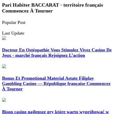
Pari Habiter BACCARAT · territoire français
Commencez À Tourner
Popular Post
Last Update
Docteur En Ostéopathie Vous Stimulez Vivez Casino De
Jeux · marché français Rejoignez L’action
Bonus Et Promotional Material Astate Filiplay
Gambling Casino — République française Commencez
À Tourner
Bison casino najlepsze gry które warto wypróbować w