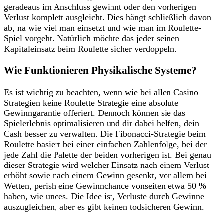
geradeaus im Anschluss gewinnt oder den vorherigen
Verlust komplett ausgleicht. Dies hängt schließlich davon
ab, na wie viel man einsetzt und wie man im Roulette-
Spiel vorgeht. Natürlich möchte das jeder seinen
Kapitaleinsatz beim Roulette sicher verdoppeln.
Wie Funktionieren Physikalische Systeme?
Es ist wichtig zu beachten, wenn wie bei allen Casino
Strategien keine Roulette Strategie eine absolute
Gewinngarantie offeriert. Dennoch können sie das
Spielerlebnis optimalisieren und dir dabei helfen, dein
Cash besser zu verwalten. Die Fibonacci-Strategie beim
Roulette basiert bei einer einfachen Zahlenfolge, bei der
jede Zahl die Palette der beiden vorherigen ist. Bei genau
dieser Strategie wird welcher Einsatz nach einem Verlust
erhöht sowie nach einem Gewinn gesenkt, vor allem bei
Wetten, perish eine Gewinnchance vonseiten etwa 50 %
haben, wie unces. Die Idee ist, Verluste durch Gewinne
auszugleichen, aber es gibt keinen todsicheren Gewinn.