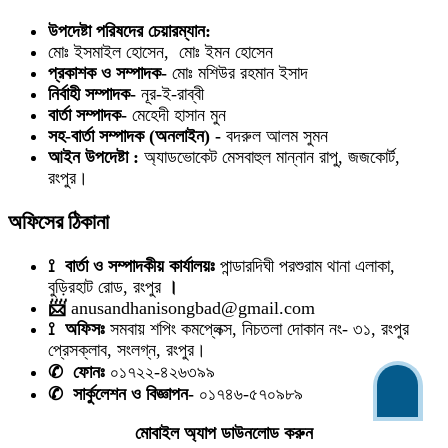
উপদেষ্টা পরিষদের চেয়ারম্যান:
মোঃ ইসমাইল হোসেন, মোঃ ইমন হোসেন
প্রকাশক ও সম্পাদক-
মোঃ মশিউর রহমান ইসাদ
নির্বাহী সম্পাদক-
নূর-ই-রাব্বী
বার্তা সম্পাদক-
মেহেদী হাসান মুন
সহ-বার্তা সম্পাদক (অনলাইন) -
বদরুল আলম সুমন
আইন উপদেষ্টা :
অ্যাডভোকেট মেসবাহুল মান্নান রাপু, জজকোর্ট,
রংপুর।
অফিসের ঠিকানা
⟟ বার্তা ও সম্পাদকীয় কার্যালয়ঃ
পান্ডারদিঘী পরশুরাম থানা এলাকা,
বুড়িরহাট রোড, রংপুর
।
📨
anusandhanisongbad@gmail.com
⟟ অফিসঃ
সমবায় শপিং কমপ্লেক্স, নিচতলা দোকান নং- ৩১, রংপুর
প্রেসক্লাব, সংলগ্ন, রংপুর।
✆ ফোনঃ
০১৭২২-৪২৬৩৯৯
✆ সার্কুলেশন ও বিজ্ঞাপন-
০১৭৪৬-৫৭০৯৮৯
মোবাইল অ্যাপ ডাউনলোড করুন