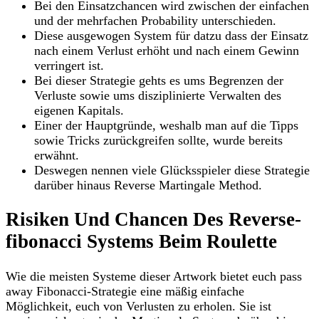
Bei den Einsatzchancen wird zwischen der einfachen
und der mehrfachen Probability unterschieden.
Diese ausgewogen System für datzu dass der Einsatz
nach einem Verlust erhöht und nach einem Gewinn
verringert ist.
Bei dieser Strategie gehts es ums Begrenzen der
Verluste sowie ums disziplinierte Verwalten des
eigenen Kapitals.
Einer der Hauptgründe, weshalb man auf die Tipps
sowie Tricks zurückgreifen sollte, wurde bereits
erwähnt.
Deswegen nennen viele Glücksspieler diese Strategie
darüber hinaus Reverse Martingale Method.
Risiken Und Chancen Des Reverse-
fibonacci Systems Beim Roulette
Wie die meisten Systeme dieser Artwork bietet euch pass
away Fibonacci-Strategie eine mäßig einfache
Möglichkeit, euch von Verlusten zu erholen. Sie ist