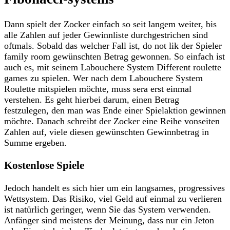
Dann spielt der Zocker einfach so seit langem weiter, bis
alle Zahlen auf jeder Gewinnliste durchgestrichen sind
oftmals. Sobald das welcher Fall ist, do not lik der Spieler
family room gewünschten Betrag gewonnen. So einfach ist
auch es, mit seinem Labouchere System Different roulette
games zu spielen. Wer nach dem Labouchere System
Roulette mitspielen möchte, muss sera erst einmal
verstehen. Es geht hierbei darum, einen Betrag
festzulegen, den man was Ende einer Spielaktion gewinnen
möchte. Danach schreibt der Zocker eine Reihe vonseiten
Zahlen auf, viele diesen gewünschten Gewinnbetrag in
Summe ergeben.
Kostenlose Spiele
Jedoch handelt es sich hier um ein langsames, progressives
Wettsystem. Das Risiko, viel Geld auf einmal zu verlieren
ist natürlich geringer, wenn Sie das System verwenden.
Anfänger sind meistens der Meinung, dass nur ein Jeton