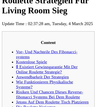
Roulette Strategien Für
Living Room Sieg
Update Time : 02:37:28 am, Tuesday, 4 March 2025
Content
Vor- Und Nachteile Des Fibonacci-
systems
Kostenlose Spiele
🚦 Existiert Gewinngarantie Mit Der
Online Roulette Strategie?
Anwendbarkeit Der Strategien
Wie Funktionieren Physikalische
Systeme?
Risiken Und Chancen Dieses Reverse-
fibonacci Systems Bei Dem Roulette
Jetons Auf Dem Roulette Tisch Platzieren