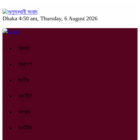
Dhaka
4:50 am, Thursday, 6 August 2026
প্রচ্ছদ
সারাদেশ
জাতীয়
রাজনীতি
অপরাধ
অর্থনীতি