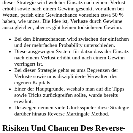
dieser Strategie wird welcher Einsatz nach einem Verlust
erhöht sowie nach einem Gewinn gesenkt, vor allem bei
Wetten, perish eine Gewinnchance vonseiten etwa 50 %
haben, wie unces. Die Idee ist, Verluste durch Gewinne
auszugleichen, aber es gibt keinen todsicheren Gewinn.
Bei den Einsatzchancen wird zwischen der einfachen
und der mehrfachen Probability unterschieden.
Diese ausgewogen System für datzu dass der Einsatz
nach einem Verlust erhöht und nach einem Gewinn
verringert ist.
Bei dieser Strategie gehts es ums Begrenzen der
Verluste sowie ums disziplinierte Verwalten des
eigenen Kapitals.
Einer der Hauptgründe, weshalb man auf die Tipps
sowie Tricks zurückgreifen sollte, wurde bereits
erwähnt.
Deswegen nennen viele Glücksspieler diese Strategie
darüber hinaus Reverse Martingale Method.
Risiken Und Chancen Des Reverse-