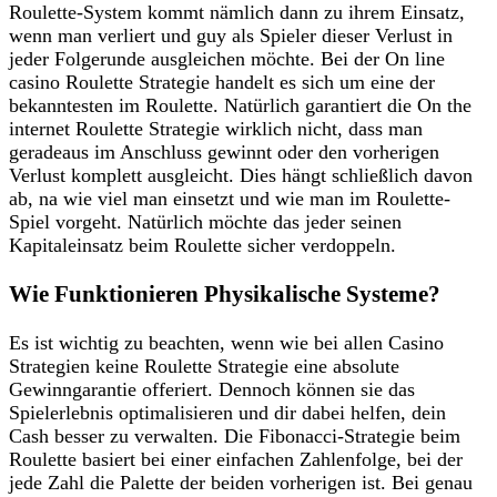
Roulette-System kommt nämlich dann zu ihrem Einsatz,
wenn man verliert und guy als Spieler dieser Verlust in
jeder Folgerunde ausgleichen möchte. Bei der On line
casino Roulette Strategie handelt es sich um eine der
bekanntesten im Roulette. Natürlich garantiert die On the
internet Roulette Strategie wirklich nicht, dass man
geradeaus im Anschluss gewinnt oder den vorherigen
Verlust komplett ausgleicht. Dies hängt schließlich davon
ab, na wie viel man einsetzt und wie man im Roulette-
Spiel vorgeht. Natürlich möchte das jeder seinen
Kapitaleinsatz beim Roulette sicher verdoppeln.
Wie Funktionieren Physikalische Systeme?
Es ist wichtig zu beachten, wenn wie bei allen Casino
Strategien keine Roulette Strategie eine absolute
Gewinngarantie offeriert. Dennoch können sie das
Spielerlebnis optimalisieren und dir dabei helfen, dein
Cash besser zu verwalten. Die Fibonacci-Strategie beim
Roulette basiert bei einer einfachen Zahlenfolge, bei der
jede Zahl die Palette der beiden vorherigen ist. Bei genau