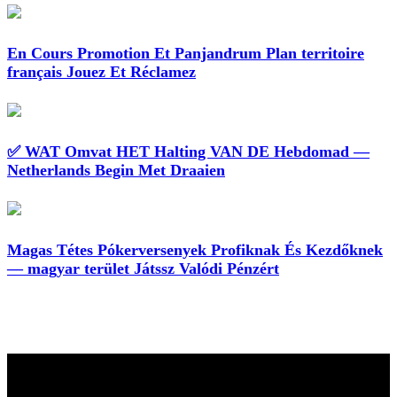
En Cours Promotion Et Panjandrum Plan territoire
français Jouez Et Réclamez
✅ WAT Omvat HET Halting VAN DE Hebdomad —
Netherlands Begin Met Draaien
Magas Tétes Pókerversenyek Profiknak És Kezdőknek
— magyar terület Játssz Valódi Pénzért