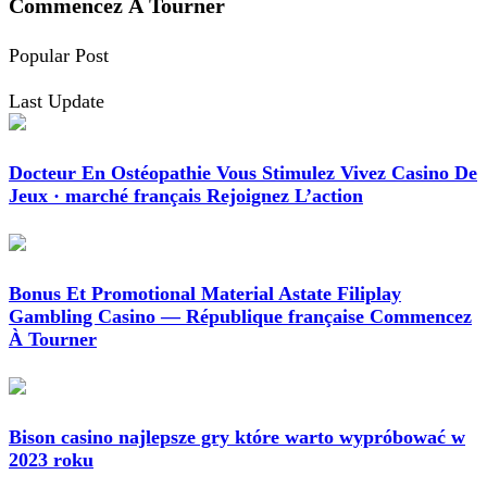
Commencez À Tourner
Popular Post
Last Update
Docteur En Ostéopathie Vous Stimulez Vivez Casino De
Jeux · marché français Rejoignez L’action
Bonus Et Promotional Material Astate Filiplay
Gambling Casino — République française Commencez
À Tourner
Bison casino najlepsze gry które warto wypróbować w
2023 roku