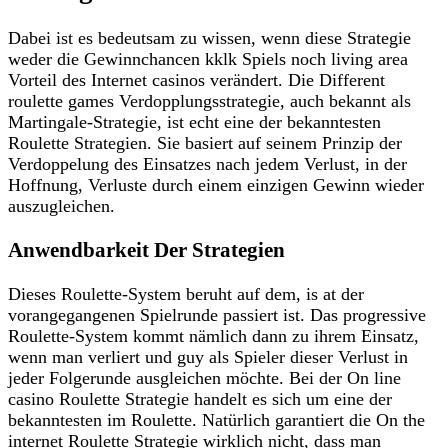
Dabei ist es bedeutsam zu wissen, wenn diese Strategie
weder die Gewinnchancen kklk Spiels noch living area
Vorteil des Internet casinos verändert. Die Different
roulette games Verdopplungsstrategie, auch bekannt als
Martingale-Strategie, ist echt eine der bekanntesten
Roulette Strategien. Sie basiert auf seinem Prinzip der
Verdoppelung des Einsatzes nach jedem Verlust, in der
Hoffnung, Verluste durch einem einzigen Gewinn wieder
auszugleichen.
Anwendbarkeit Der Strategien
Dieses Roulette-System beruht auf dem, is at der
vorangegangenen Spielrunde passiert ist. Das progressive
Roulette-System kommt nämlich dann zu ihrem Einsatz,
wenn man verliert und guy als Spieler dieser Verlust in
jeder Folgerunde ausgleichen möchte. Bei der On line
casino Roulette Strategie handelt es sich um eine der
bekanntesten im Roulette. Natürlich garantiert die On the
internet Roulette Strategie wirklich nicht, dass man