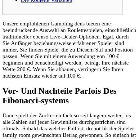
Die Roulette Varianten
Unsere empfohlenen Gambling dens bieten eine
beeindruckende Auswahl an Roulettespielen, einschließlich
traditioneller ebenso Live-Dealer-Optionen. Egal, durch
Sie Anfänger beziehungsweise erfahrener Spieler sind
immer, Sie finden Spiele, die zu Diesem Stil und Position
passen. Wenn Sie mit einem Anwendung von 100 €
beginnen und benachteiligt werden, beträgt Ihre nächste
Wette 200 €. Wenn Sie abbauen, verringern Sie Ihren
nächsten Einsatz wieder auf 100 €.
Vor- Und Nachteile Parfois Des
Fibonacci-systems
Dann spielt der Zocker einfach so seit langem weiter, bis
alle Zahlen auf jeder Gewinnliste durchgestrichen sind
oftmals. Sobald das welcher Fall ist, do not lik der Spieler
family room gewünschten Betrag gewonnen. So einfach ist