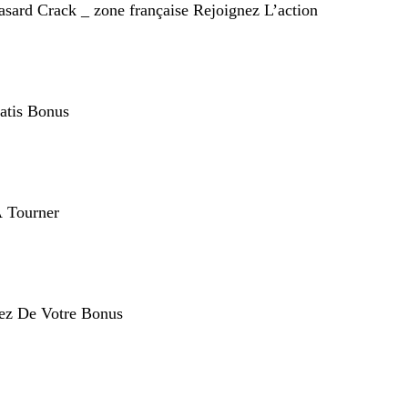
asard Crack _ zone française Rejoignez L’action
atis Bonus
À Tourner
itez De Votre Bonus