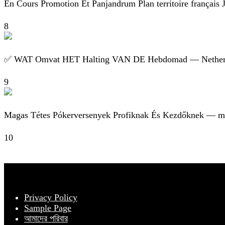
En Cours Promotion Et Panjandrum Plan territoire français
8
✅ WAT Omvat HET Halting VAN DE Hebdomad — Netherla
9
Magas Tétes Pókerversenyek Profiknak És Kezdőknek — magy
10
Privacy Policy
Sample Page
আমাদের পরিবার