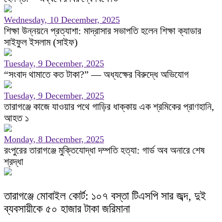
Wednesday, 10 December, 2025
শিক্ষা উন্নয়নে প্রত্যাশা: মাদ্রাসার সভাপতি হলেন শিক্ষা ক্যাডার
সাইফুল ইসলাম (সাইফ)
Tuesday, 9 December, 2025
“সংবাদ থামাতে কত টাকা?” — অধ্যক্ষের বিরুদ্ধে অভিযোগ
Tuesday, 9 December, 2025
তারাগঞ্জে কাজে যাওয়ার পথে গাড়ির ধাক্কায় এক শ্রমিকের প্রাণহানি,
আহত ১
Monday, 8 December, 2025
রংপুরের তারাগঞ্জে মুক্তিযোদ্ধা দম্পতি হত্যা: গার্ড অব অনারে শেষ
শ্রদ্ধা
তারাগঞ্জে মোবাইল কোর্ট: ১০৭ বস্তা টিএসপি সার জব্দ, দুই
ব্যবসায়ীকে ৫০ হাজার টাকা জরিমানা