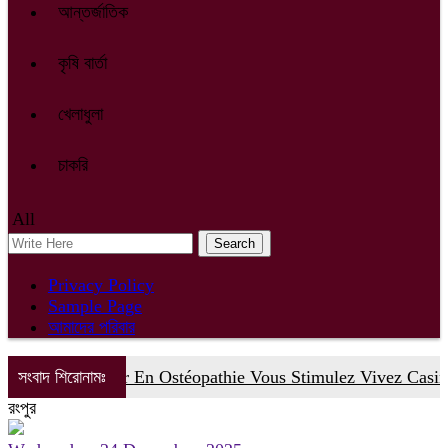
আন্তর্জাতিক
কৃষি বার্তা
খেলাধুলা
চাকরি
All
Privacy Policy
Sample Page
আমাদের পরিবার
সংবাদ শিরোনামঃ
Docteur En Ostéopathie Vous Stimulez Vivez Casino D
রংপুর