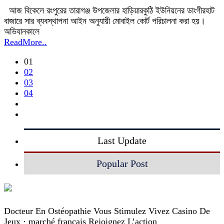
আজ বিকেলে রংপুরের তারাগঞ্জ উপজেলার হাড়িয়ারকুঠি ইউনিয়নের ডাংগীরহাট
বাজারে সার ব্যবস্থাপনা আইন অনুযায়ী মোবাইল কোর্ট পরিচালনা করা হয়।
অভিযানকালে
ReadMore..
01
02
03
04
Last Update
Popular Post
Docteur En Ostéopathie Vous Stimulez Vivez Casino De
Jeux · marché français Rejoignez L’action