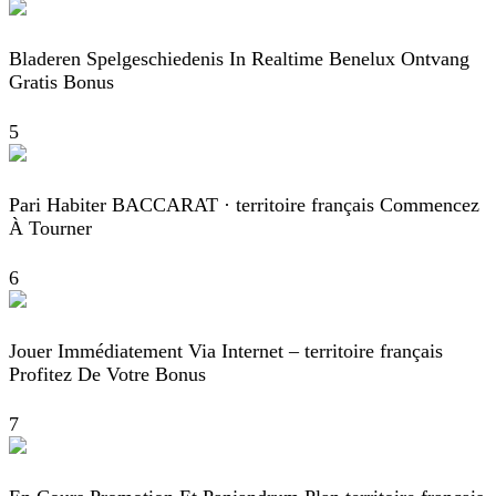
Bladeren Spelgeschiedenis In Realtime Benelux Ontvang
Gratis Bonus
5
Pari Habiter BACCARAT · territoire français Commencez
À Tourner
6
Jouer Immédiatement Via Internet – territoire français
Profitez De Votre Bonus
7